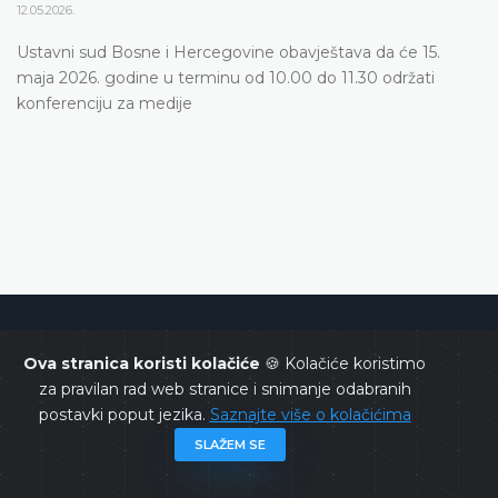
12.05.2026.
Ustavni sud Bosne i Hercegovine obavještava da će 15.
maja 2026. godine u terminu od 10.00 do 11.30 održati
konferenciju za medije
Ustavni sud Bosne i Hercegovine
Ova stranica koristi kolačiće
🍪 Kolačiće koristimo
za pravilan rad web stranice i snimanje odabranih
postavki poput jezika.
Saznajte više o kolačićima
SLAŽEM SE
Copyrights @ 2026
Ustavni sud BiH
Sva prava zadržana.