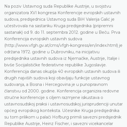
Na poziv Ustavnog suda Republike Austrije, u svojstvu
organizatora XVI kongresa Konferencije evropskih ustavnih
sudova, predsjednica Ustavnog suda BiH Valerija Galić je
učestvovala na sastanku Kruga predsjednika (pripremni
sastanak) od 9. do 11. septembra 2012. godine u Beču. Prva
Konferencija evropskih ustavnih sudova
(http://www.vfgh.gv.at/cms/vfgh-kongress/en/index.html) je
održana 1972. godine u Dubrovniku, na inicijativu
predsjednika ustavnih sudova iz Njemačke, Austrije, Italije i
bivše Socijalističke federativne republike Jugoslavije.
Konferencija danas okuplja 40 evropskih ustavnih sudova ili
drugih najviših sudova koji obavljaju funkcije ustavnog
sudovanja, a Bosna i Hercegovina je u punopravnom
članstvu od 2000. godine. Konferencija organizira redovne
stručne konferencije s ciljem razmjene iskustava o
ustavnosudskoj praksi i ustavnosudskoj jurisprudenciji unutar
općeg evropskog konteksta. Učesnike Kruga predsjednika
su tom prilikom u palači Hofburg primili savezni predsjednik
Republike Austrije, Heinz Fischer, i savezni vicekancelar