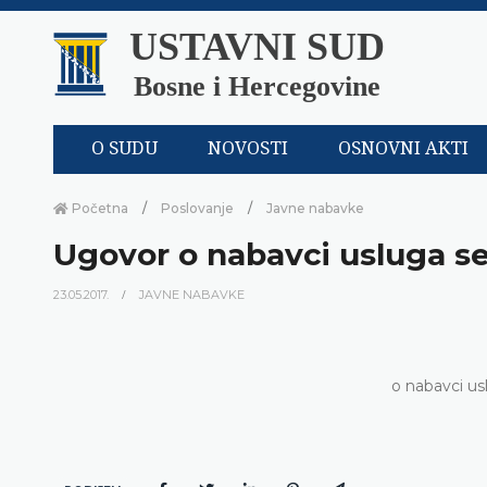
USTAVNI SUD
Bosne i Hercegovine
O SUDU
NOVOSTI
OSNOVNI AKTI
Početna
Poslovanje
Javne nabavke
Ugovor o nabavci usluga se
23.05.2017.
JAVNE NABAVKE
o nabavci usl