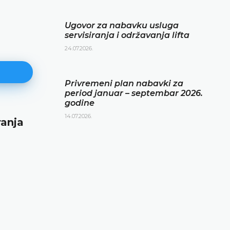
Ugovor za nabavku usluga
servisiranja i održavanja lifta
24.07.2026.
Privremeni plan nabavki za
period januar – septembar 2026.
godine
14.07.2026.
ranja
Privremeni plan nabavki za per
januar – septembar 2026. godin
14.07.2026.
DETALJNIJE