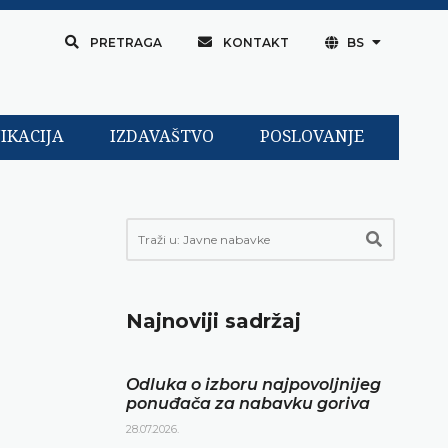
PRETRAGA
KONTAKT
BS
IKACIJA
IZDAVAŠTVO
POSLOVANJE
Najnoviji sadržaj
Odluka o izboru najpovoljnijeg
ponuđača za nabavku goriva
28.07.2026.