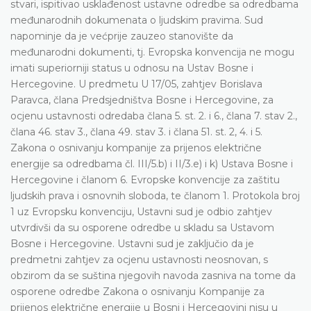
stvari, ispitivao usklađenost ustavne odredbe sa odredbama
međunarodnih dokumenata o ljudskim pravima. Sud
napominje da je većprije zauzeo stanovište da
međunarodni dokumenti, tj. Evropska konvencija ne mogu
imati superiorniji status u odnosu na Ustav Bosne i
Hercegovine. U predmetu U 17/05, zahtjev Borislava
Paravca, člana Predsjedništva Bosne i Hercegovine, za
ocjenu ustavnosti odredaba člana 5. st. 2. i 6., člana 7. stav 2.,
člana 46. stav 3., člana 49. stav 3. i člana 51. st. 2, 4. i 5.
Zakona o osnivanju kompanije za prijenos električne
energije sa odredbama čl. III/5.b) i II/3.e) i k) Ustava Bosne i
Hercegovine i članom 6. Evropske konvencije za zaštitu
ljudskih prava i osnovnih sloboda, te članom 1. Protokola broj
1 uz Evropsku konvenciju, Ustavni sud je odbio zahtjev
utvrdivši da su osporene odredbe u skladu sa Ustavom
Bosne i Hercegovine. Ustavni sud je zaključio da je
predmetni zahtjev za ocjenu ustavnosti neosnovan, s
obzirom da se suština njegovih navoda zasniva na tome da
osporene odredbe Zakona o osnivanju Kompanije za
prijenos električne energije u Bosni i Hercegovini nisu u