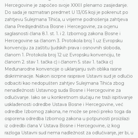
Hercegovine je započeo svoje XXXII plenarno zasijedanje.
Do sada je razmatran predmet U 13/05 koji je pokrenut po
zahtjevu Sulejmana Tihića, u vrijeme podnošenja zahtjeva
člana Predsjedništva Bosne i Hercegovine, za ocjenu
saglasnosti člana 8.1. st. 1. i 2. Izbornog zakona Bosne i
Hercegovine sa članom 3. Protokola broj 1 uz Evropsku
konvenciju za zaštitu ljudskih prava i osnovnih sloboda,
članom 1. Protokola broj 12 uz Evropsku konvenciju, te
članom 2. stav 1. tačka c) i članom 5. stav 1. tačka c)
Međunarodne konvencije o uklanjanju svih oblika rasne
diskriminacije. Nakon iscrpne rasprave Ustavni sud je odlučio
odbaciti kao nedopušten zahtjev Sulejmana Tihića zbog
nenadležnosti Ustavnog suda Bosne i Hercegovine za
odlučivanje. Iako se u konkretnom slučaju ne traži ispitivanje
usklađenosti odredbe Ustava Bosne i Hercegovine, već
odredbe Izbornog zakona, ne može se preći preko toga da
osporena odredba Izbornog zakona u potpunosti proizilazi
iz odredbi člana V Ustava Bosne i Hercegovine, iz kog
razloga Ustavni sud nema nadležnost za odlučivanje, jer bi, u