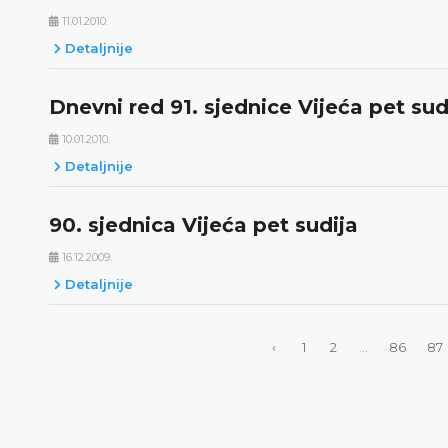
11.01.2010.
Detaljnije
Dnevni red 91. sjednice Vijeća pet sud
10.01.2010.
Detaljnije
90. sjednica Vijeća pet sudija
16.12.2009.
Detaljnije
‹
1
2
...
86
87