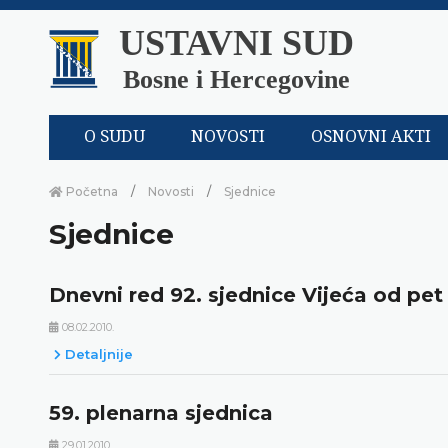
USTAVNI SUD
Bosne i Hercegovine
O SUDU
NOVOSTI
OSNOVNI AKTI
Početna
Novosti
Sjednice
Sjednice
Dnevni red 92. sjednice Vijeća od pet
08.02.2010.
Detaljnije
59. plenarna sjednica
29.01.2010.