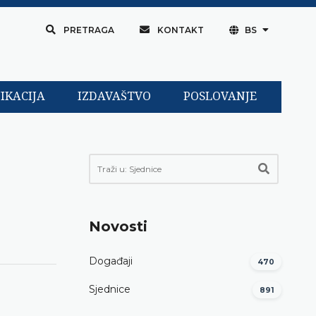
PRETRAGA
KONTAKT
BS
IKACIJA
IZDAVAŠTVO
POSLOVANJE
Novosti
Događaji
470
Sjednice
891