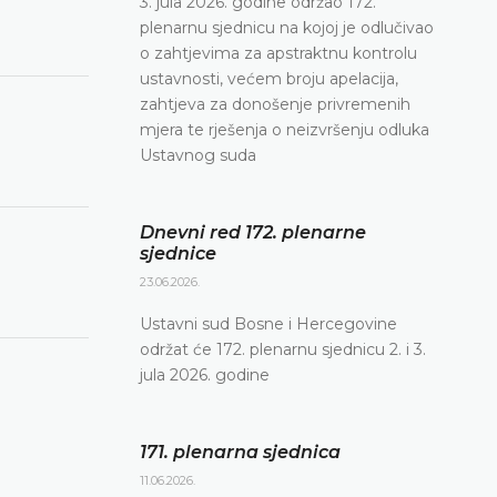
3. jula 2026. godine održao 172.
plenarnu sjednicu na kojoj je odlučivao
o zahtjevima za apstraktnu kontrolu
ustavnosti, većem broju apelacija,
zahtjeva za donošenje privremenih
mjera te rješenja o neizvršenju odluka
Ustavnog suda
Dnevni red 172. plenarne
sjednice
23.06.2026.
Ustavni sud Bosne i Hercegovine
održat će 172. plenarnu sjednicu 2. i 3.
jula 2026. godine
171. plenarna sjednica
11.06.2026.