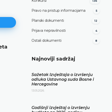
Konkursi
136
Pravo na pristup informacijama
5
Planski dokumenti
12
Prijava nepravilnosti
4
Ostali dokumenti
8
eta
Izvještaj o obavljenoj finansijsk
reviziji za 2024. godinu
Najnoviji sadržaj
DETALJNIJE
Sažetak Izvještaja o izvršenju
odluka Ustavnog suda Bosne i
Hercegovine
13.05.2026.
Godišnji izvještaj o izvršenju