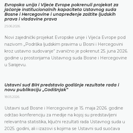
Evropska unija i Vijeće Evrope pokrenuli projekat za
jačanje institucionalnih kapaciteta Ustavnog suda
Bosne i Hercegovine i unapređenje zaštite ljudskih
prava i vladavine prava
25.06.2026.
Novi zajednički projekat Evropske unije i Vijeća Evrope pod
nazivom „Podrška ljudskim pravima u Bosni i Hercegovini
kroz ustavno sudovanje“ zvanično je pokrenut 25. juna 2026.
godine u prostorijama Ustavnog suda Bosne i Hercegovine
u Sarajevu.
Ustavni sud BiH predstavio godišnje rezultate rada i
novu publikaciju „Godišnjak“
18.05.2026.
Ustavni sud Bosne i Hercegovine je 15. maja 2026. godine
održao konferenciju za medije na kojoj su predstavljeni
relevantna statistika, ključni rezultati rada Ustavnog suda u
2025. godini, ali i izazovi s kojima se Ustavni sud suočava