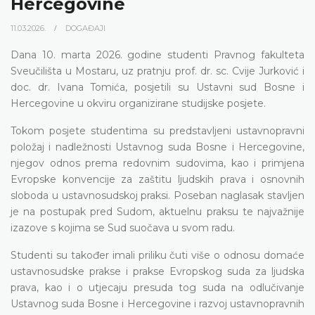
Hercegovine
11.03.2026.
DOGAĐAJI
Dana 10. marta 2026. godine studenti Pravnog fakulteta
Sveučilišta u Mostaru, uz pratnju prof. dr. sc. Cvije Jurković i
doc. dr. Ivana Tomića, posjetili su Ustavni sud Bosne i
Hercegovine u okviru organizirane studijske posjete.
Tokom posjete studentima su predstavljeni ustavnopravni
položaj i nadležnosti Ustavnog suda Bosne i Hercegovine,
njegov odnos prema redovnim sudovima, kao i primjena
Evropske konvencije za zaštitu ljudskih prava i osnovnih
sloboda u ustavnosudskoj praksi. Poseban naglasak stavljen
je na postupak pred Sudom, aktuelnu praksu te najvažnije
izazove s kojima se Sud suočava u svom radu.
Studenti su također imali priliku čuti više o odnosu domaće
ustavnosudske prakse i prakse Evropskog suda za ljudska
prava, kao i o utjecaju presuda tog suda na odlučivanje
Ustavnog suda Bosne i Hercegovine i razvoj ustavnopravnih