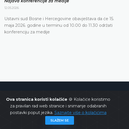
Najava konferencije za medije
12.05.2026.
Ustavni sud Bosne i Hercegovine obavještava da će 15.
maja 2026. godine u terminu od 10.00 do 11.30 održati
konferenciju za medije
Ustavni sud Bosne i Hercegovine
Ova stranica koristi kolačiće
🍪 Kolačiće koristimo
za pravilan rad web stranice i snimanje odabranih
postavki poput jezika.
Saznajte više o kolačićima
SLAŽEM SE
Copyrights @ 2026
Ustavni sud BiH
Sva prava zadržana.