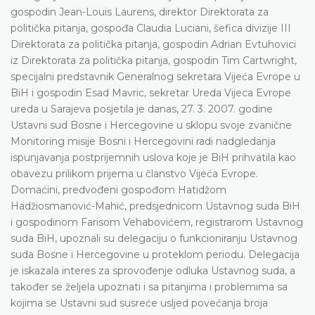
gospodin Jean-Louis Laurens, direktor Direktorata za
politička pitanja, gospođa Claudia Luciani, šefica divizije III
Direktorata za politička pitanja, gospodin Adrian Evtuhovici
iz Direktorata za politička pitanja, gospodin Tim Cartwright,
specijalni predstavnik Generalnog sekretara Vijeća Evrope u
BiH i gospodin Esad Mavric, sekretar Ureda Vijeca Evrope
ureda u Sarajeva posjetila je danas, 27. 3. 2007. godine
Ustavni sud Bosne i Hercegovine u sklopu svoje zvanične
Monitoring misije Bosni i Hercegovini radi nadgledanja
ispunjavanja postprijemnih uslova koje je BiH prihvatila kao
obavezu prilikom prijema u članstvo Vijeća Evrope.
Domaćini, predvođeni gospođom Hatidžom
Hadžiosmanović-Mahić, predsjednicom Ustavnog suda BiH
i gospodinom Farisom Vehabovićem, registrarom Ustavnog
suda BiH, upoznali su delegaciju o funkcioniranju Ustavnog
suda Bosne i Hercegovine u proteklom periodu. Delegacija
je iskazala interes za sprovođenje odluka Ustavnog suda, a
također se željela upoznati i sa pitanjima i problemima sa
kojima se Ustavni sud susreće usljed povećanja broja