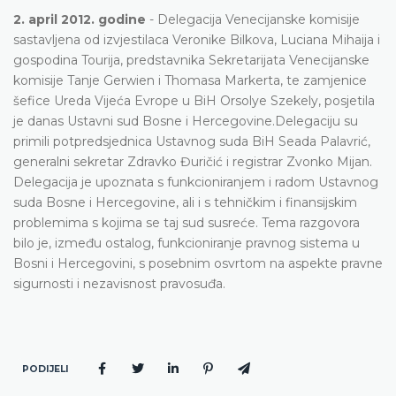
2. april 2012. godine
- Delegacija Venecijanske komisije
sastavljena od izvjestilaca Veronike Bilkova, Luciana Mihaija i
gospodina Tourija, predstavnika Sekretarijata Venecijanske
komisije Tanje Gerwien i Thomasa Markerta, te zamjenice
šefice Ureda Vijeća Evrope u BiH Orsolye Szekely, posjetila
je danas Ustavni sud Bosne i Hercegovine.Delegaciju su
primili potpredsjednica Ustavnog suda BiH Seada Palavrić,
generalni sekretar Zdravko Đuričić i registrar Zvonko Mijan.
Delegacija je upoznata s funkcioniranjem i radom Ustavnog
suda Bosne i Hercegovine, ali i s tehničkim i finansijskim
problemima s kojima se taj sud susreće. Tema razgovora
bilo je, između ostalog, funkcioniranje pravnog sistema u
Bosni i Hercegovini, s posebnim osvrtom na aspekte pravne
sigurnosti i nezavisnost pravosuđa.
PODIJELI