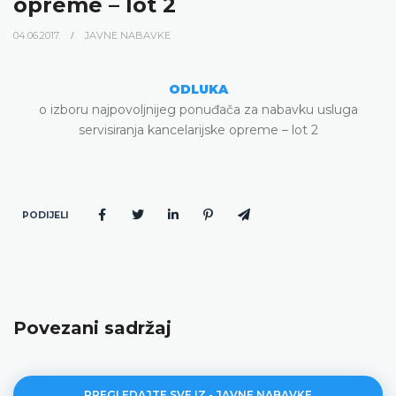
opreme – lot 2
04.06.2017.
JAVNE NABAVKE
ODLUKA
o izboru najpovoljnijeg ponuđača za nabavku usluga
servisiranja kancelarijske opreme – lot 2
PODIJELI
Povezani sadržaj
PREGLEDAJTE SVE IZ - JAVNE NABAVKE