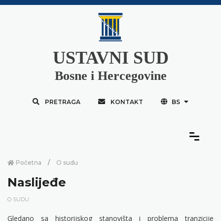
USTAVNI SUD
Bosne i Hercegovine
PRETRAGA
KONTAKT
BS
Početna
O sudu
Naslijeđe
O SUDU
Gledano sa historijskog stanovišta i problema tranzicije