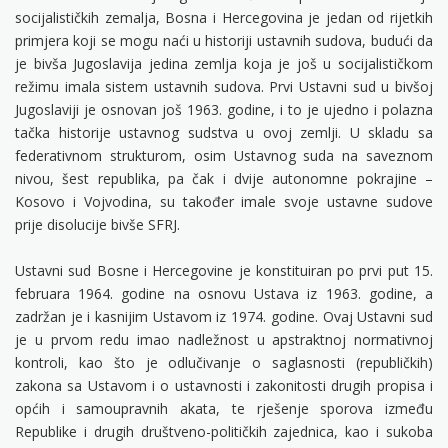
socijalističkih zemalja, Bosna i Hercegovina je jedan od rijetkih
primjera koji se mogu naći u historiji ustavnih sudova, budući da
je bivša Jugoslavija jedina zemlja koja je još u socijalističkom
režimu imala sistem ustavnih sudova. Prvi Ustavni sud u bivšoj
Jugoslaviji je osnovan još 1963. godine, i to je ujedno i polazna
tačka historije ustavnog sudstva u ovoj zemlji. U skladu sa
federativnom strukturom, osim Ustavnog suda na saveznom
nivou, šest republika, pa čak i dvije autonomne pokrajine –
Kosovo i Vojvodina, su također imale svoje ustavne sudove
prije disolucije bivše SFRJ.
Ustavni sud Bosne i Hercegovine je konstituiran po prvi put 15.
februara 1964. godine na osnovu Ustava iz 1963. godine, a
zadržan je i kasnijim Ustavom iz 1974. godine. Ovaj Ustavni sud
je u prvom redu imao nadležnost u apstraktnoj normativnoj
kontroli, kao što je odlučivanje o saglasnosti (republičkih)
zakona sa Ustavom i o ustavnosti i zakonitosti drugih propisa i
općih i samoupravnih akata, te rješenje sporova između
Republike i drugih društveno-političkih zajednica, kao i sukoba