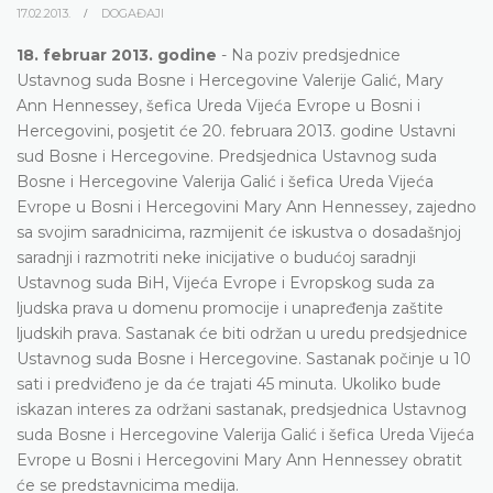
17.02.2013.
DOGAĐAJI
18. februar 2013. godine
- Na poziv predsjednice
Ustavnog suda Bosne i Hercegovine Valerije Galić, Mary
Ann Hennessey, šefica Ureda Vijeća Evrope u Bosni i
Hercegovini, posjetit će 20. februara 2013. godine Ustavni
sud Bosne i Hercegovine. Predsjednica Ustavnog suda
Bosne i Hercegovine Valerija Galić i šefica Ureda Vijeća
Evrope u Bosni i Hercegovini Mary Ann Hennessey, zajedno
sa svojim saradnicima, razmijenit će iskustva o dosadašnjoj
saradnji i razmotriti neke inicijative o budućoj saradnji
Ustavnog suda BiH, Vijeća Evrope i Evropskog suda za
ljudska prava u domenu promocije i unapređenja zaštite
ljudskih prava. Sastanak će biti održan u uredu predsjednice
Ustavnog suda Bosne i Hercegovine. Sastanak počinje u 10
sati i predviđeno je da će trajati 45 minuta. Ukoliko bude
iskazan interes za održani sastanak, predsjednica Ustavnog
suda Bosne i Hercegovine Valerija Galić i šefica Ureda Vijeća
Evrope u Bosni i Hercegovini Mary Ann Hennessey obratit
će se predstavnicima medija.