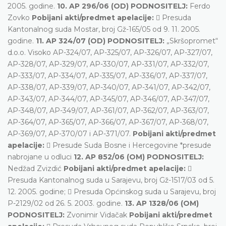
2005. godine.
10. AP 296/06 (OD) PODNOSITELJ:
Ferdo
Zovko
Pobijani akti/predmet apelacije:
 Presuda
Kantonalnog suda Mostar, broj Gž-165/05 od 9. 11. 2005.
godine.
11. AP 324/07 (OD) PODNOSITELJ:
„Skršopromet“
d.o.o. Visoko AP-324/07, AP-325/07, AP-326/07, AP-327/07,
AP-328/07, AP-329/07, AP-330/07, AP-331/07, AP-332/07,
AP-333/07, AP-334/07, AP-335/07, AP-336/07, AP-337/07,
AP-338/07, AP-339/07, AP-340/07, AP-341/07, AP-342/07,
AP-343/07, AP-344/07, AP-345/07, AP-346/07, AP-347/07,
AP-348/07, AP-349/07, AP-361/07, AP-362/07, AP-363/07,
AP-364/07, AP-365/07, AP-366/07, AP-367/07, AP-368/07,
AP-369/07, AP-370/07 i AP-371/07.
Pobijani akti/predmet
apelacije:
 Presude Suda Bosne i Hercegovine *presude
nabrojane u odluci
12. AP 852/06 (OM) PODNOSITELJ:
Nedžad Zvizdić
Pobijani akti/predmet apelacije:

Presuda Kantonalnog suda u Sarajevu, broj Gž-1517/03 od 5.
12. 2005. godine;  Presuda Općinskog suda u Sarajevu, broj
P-2129/02 od 26. 5. 2003. godine.
13. AP 1328/06 (OM)
PODNOSITELJ:
Zvonimir Vidačak
Pobijani akti/predmet