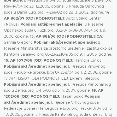
apelacije:
 Presuda Vrhovnog suda Republike Srpske, broj
Rev-14/04 od 23. 12.2005. godine;  Presuda Osnovnog
suda u Banja Luci, broj P-266/02 od 28. 3. 2002. godine.
14.
AP 862/07 (OD) PODNOSITELJ:
Auto Staklo Centar
«Novus»
Pobijani akti/predmet apelacije:
 Rješenje
Općinskog suda u Tuzli, broj 032-0-Ip-06-000454 od 1. 9.
2006. godine.
15. AP 881/06 (OD) PODNOSITELJICA:
Samija Gregorič
Pobijani akti/predmet apelacije:

Rješenje Ministarstva za prostorno uređenje i zaštitu okoliša
Kantona Sarajevo, broj 05-23-22104/05 od 9. 1. 2006. godine.
16. AP 1077/06 (OD) PODNOSITELJ:
Hamdija Crnkić
Pobijani akti/predmet apelacije:
 Presuda Vrhovnog
suda Republike Srpske, broj U-1238/04 od 1. 2. 2006. godine.
17. AP 1135/07 (OD) PODNOSITELJ: Ekrem Taletović
Pobijani akti/predmet apelacije:
 Presuda Kantonalnog
sud u Zenici, broj U-113/03 od 3. 4. 2007. godine.
18. AP
1202/06 (OD) PODNOSITELJ:
Hasan Sokić
Pobijani
akti/predmet apelacije:
 Rješenje Vrhovnog suda
Federacije Bosne i Hercegovine broj, broj Rev-340/04 od 13.
10. 2005. godine;  Presuda Kantonalnog suda u Zenici, broj