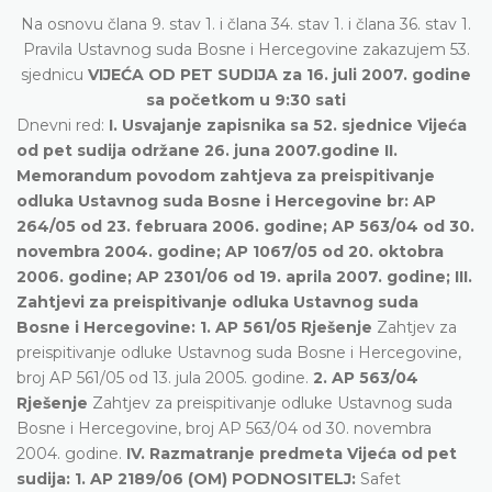
Na osnovu člana 9. stav 1. i člana 34. stav 1. i člana 36. stav 1.
Pravila Ustavnog suda Bosne i Hercegovine zakazujem 53.
sjednicu
VIJEĆA OD PET SUDIJA za 16. juli 2007. godine
sa početkom u 9:30 sati
Dnevni red:
I. Usvajanje zapisnika sa 52. sjednice Vijeća
od pet sudija održane 26. juna 2007.godine II.
Memorandum povodom zahtjeva za preispitivanje
odluka Ustavnog suda Bosne i Hercegovine br: AP
264/05 od 23. februara 2006. godine; AP 563/04 od 30.
novembra 2004. godine; AP 1067/05 od 20. oktobra
2006. godine; AP 2301/06 od 19. aprila 2007. godine; III.
Zahtjevi za preispitivanje odluka Ustavnog suda
Bosne i Hercegovine: 1. AP 561/05 Rješenje
Zahtjev za
preispitivanje odluke Ustavnog suda Bosne i Hercegovine,
broj AP 561/05 od 13. jula 2005. godine.
2. AP 563/04
Rješenje
Zahtjev za preispitivanje odluke Ustavnog suda
Bosne i Hercegovine, broj AP 563/04 od 30. novembra
2004. godine.
IV. Razmatranje predmeta Vijeća od pet
sudija:
1. AP 2189/06 (OM) PODNOSITELJ:
Safet