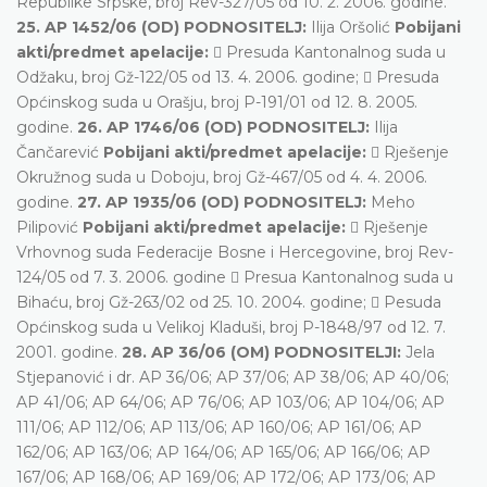
Republike Srpske, broj Rev-327/05 od 10. 2. 2006. godine.
25. AP 1452/06 (OD) PODNOSITELJ:
Ilija Oršolić
Pobijani
akti/predmet apelacije:
 Presuda Kantonalnog suda u
Odžaku, broj Gž-122/05 od 13. 4. 2006. godine;  Presuda
Općinskog suda u Orašju, broj P-191/01 od 12. 8. 2005.
godine.
26. AP 1746/06 (OD) PODNOSITELJ:
Ilija
Čančarević
Pobijani akti/predmet apelacije:
 Rješenje
Okružnog suda u Doboju, broj Gž-467/05 od 4. 4. 2006.
godine.
27. AP 1935/06 (OD) PODNOSITELJ:
Meho
Pilipović
Pobijani akti/predmet apelacije:
 Rješenje
Vrhovnog suda Federacije Bosne i Hercegovine, broj Rev-
124/05 od 7. 3. 2006. godine  Presua Kantonalnog suda u
Bihaću, broj Gž-263/02 od 25. 10. 2004. godine;  Pesuda
Općinskog suda u Velikoj Kladuši, broj P-1848/97 od 12. 7.
2001. godine.
28. AP 36/06 (OM) PODNOSITELJI:
Jela
Stjepanović i dr. AP 36/06; AP 37/06; AP 38/06; AP 40/06;
AP 41/06; AP 64/06; AP 76/06; AP 103/06; AP 104/06; AP
111/06; AP 112/06; AP 113/06; AP 160/06; AP 161/06; AP
162/06; AP 163/06; AP 164/06; AP 165/06; AP 166/06; AP
167/06; AP 168/06; AP 169/06; AP 172/06; AP 173/06; AP