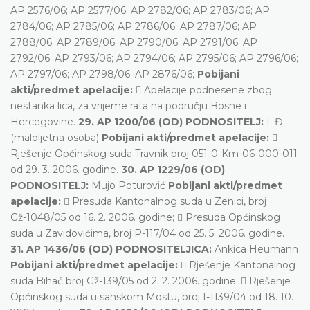
AP 2576/06; AP 2577/06; AP 2782/06; AP 2783/06; AP
2784/06; AP 2785/06; AP 2786/06; AP 2787/06; AP
2788/06; AP 2789/06; AP 2790/06; AP 2791/06; AP
2792/06; AP 2793/06; AP 2794/06; AP 2795/06; AP 2796/06;
AP 2797/06; AP 2798/06; AP 2876/06;
Pobijani
akti/predmet apelacije:
 Apelacije podnesene zbog
nestanka lica, za vrijeme rata na području Bosne i
Hercegovine.
29. AP 1200/06 (OD) PODNOSITELJ:
I. Đ.
(maloljetna osoba)
Pobijani akti/predmet apelacije:

Rješenje Općinskog suda Travnik broj 051-0-Km-06-000-011
od 29. 3. 2006. godine.
30. AP 1229/06 (OD)
PODNOSITELJ:
Mujo Poturović
Pobijani akti/predmet
apelacije:
 Presuda Kantonalnog suda u Zenici, broj
Gž-1048/05 od 16. 2. 2006. godine;  Presuda Općinskog
suda u Zavidovićima, broj P-117/04 od 25. 5. 2006. godine.
31. AP 1436/06 (OD) PODNOSITELJICA:
Ankica Heumann
Pobijani akti/predmet apelacije:
 Rješenje Kantonalnog
suda Bihać broj Gž-139/05 od 2. 2. 2006. godine;  Rješenje
Općinskog suda u sanskom Mostu, broj I-1139/04 od 18. 10.