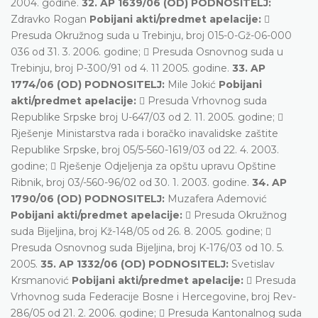
2004. godine.
32. AP 1639/06 (OD) PODNOSITELJ:
Zdravko Rogan
Pobijani akti/predmet apelacije:

Presuda Okružnog suda u Trebinju, broj 015-0-Gž-06-000
036 od 31. 3. 2006. godine;  Presuda Osnovnog suda u
Trebinju, broj P-300/91 od 4. 11 2005. godine.
33. AP
1774/06 (OD) PODNOSITELJ:
Mile Jokić
Pobijani
akti/predmet apelacije:
 Presuda Vrhovnog suda
Republike Srpske broj U-647/03 od 2. 11. 2005. godine; 
Rješenje Ministarstva rada i boračko inavalidske zaštite
Republike Srpske, broj 05/5-560-1619/03 od 22. 4. 2003.
godine;  Rješenje Odjeljenja za opštu upravu Opštine
Ribnik, broj 03/-560-96/02 od 30. 1. 2003. godine.
34. AP
1790/06 (OD) PODNOSITELJ:
Muzafera Ademović
Pobijani akti/predmet apelacije:
 Presuda Okružnog
suda Bijeljina, broj Kž-148/05 od 26. 8. 2005. godine; 
Presuda Osnovnog suda Bijeljina, broj K-176/03 od 10. 5.
2005.
35. AP 1332/06 (OD) PODNOSITELJ:
Svetislav
Krsmanović
Pobijani akti/predmet apelacije:
 Presuda
Vrhovnog suda Federacije Bosne i Hercegovine, broj Rev-
286/05 od 21. 2. 2006. godine;  Presuda Kantonalnog suda