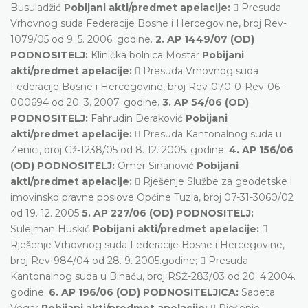
Busuladžić
Pobijani akti/predmet apelacije:
 Presuda
Vrhovnog suda Federacije Bosne i Hercegovine, broj Rev-
1079/05 od 9. 5. 2006. godine.
2. AP 1449/07 (OD)
PODNOSITELJ:
Klinička bolnica Mostar
Pobijani
akti/predmet apelacije:
 Presuda Vrhovnog suda
Federacije Bosne i Hercegovine, broj Rev-070-0-Rev-06-
000694 od 20. 3. 2007. godine.
3. AP 54/06 (OD)
PODNOSITELJ:
Fahrudin Deraković
Pobijani
akti/predmet apelacije:
 Presuda Kantonalnog suda u
Zenici, broj Gž-1238/05 od 8. 12. 2005. godine.
4. AP 156/06
(OD) PODNOSITELJ:
Omer Sinanović
Pobijani
akti/predmet apelacije:
 Rješenje Službe za geodetske i
imovinsko pravne poslove Općine Tuzla, broj 07-31-3060/02
od 19. 12. 2005
5. AP 227/06 (OD) PODNOSITELJ:
Sulejman Huskić
Pobijani akti/predmet apelacije:

Rješenje Vrhovnog suda Federacije Bosne i Hercegovine,
broj Rev-984/04 od 28. 9. 2005.godine;  Presuda
Kantonalnog suda u Bihaću, broj RSŽ-283/03 od 20. 4.2004.
godine.
6. AP 196/06 (OD) PODNOSITELJICA:
Sadeta
Vegar
Pobijani akti/predmet apelacije:
 Rješenje