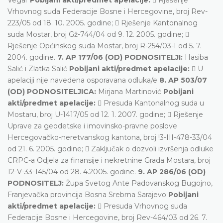
Vrhovnog suda Federacije Bosne i Hercegovine, broj Rev-
223/05 od 18. 10. 2005. godine;  Rješenje Kantonalnog
suda Mostar, broj Gž-744/04 od 9. 12. 2005. godine; 
Rješenje Općinskog suda Mostar, broj R-254/03-I od 5. 7.
2004. godine.
7. AP 177/06 (OD) PODNOSITELJI:
Hasiba
Salić i Zlatka Salić
Pobijani akti/predmet apelacije:
 U
apelaciji nije navedena osporavana odluka/e
8. AP 503/07
(OD) PODNOSITELJICA:
Mirjana Martinović
Pobijani
akti/predmet apelacije:
 Presuda Kantonalnog suda u
Mostaru, broj U-1417/05 od 12. 1. 2007. godine;  Rješenje
Uprave za geodetske i imovinsko-pravne poslove
Hercegovačko-neretvanskog kantona, broj !3-III-478-33/04
od 21. 6. 2005. godine;  Zaključak o dozvoli izvršenja odluke
CRPC-a Odjela za finansije i nekretnine Grada Mostara, broj
12-V-33-145/04 od 28. 4.2005. godine.
9. AP 286/06 (OD)
PODNOSITELJ:
Župa Svetog Ante Padovanskog Bugojno,
Franjevačka provincija Bosna Srebrna Sarajevo
Pobijani
akti/predmet apelacije:
 Presuda Vrhovnog suda
Federacije Bosne i Hercegovine, broj Rev-464/03 od 26. 7.