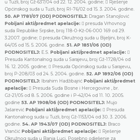
u Tuzli, broj Gž-637/04 od 22. 12. 2004. godine;  Rješenje
Općinskog suda u Tuzli, broj RI-76/02 od 15. 3. 2004. godine.
50. AP 1781/07 (OD) PODNOSITELJ:
Dragan Stanojlović
Pobijani akti/predmet apelacije:
 presuda Vrhovnog
suda Republike Srpske, broj 118-0-Kž-06-000 169 od 29.
3.2007. godine;  presuda Okružnog suda u Bijeljini, broj K-
64/05 od 15. 5. 2006. godine.
51. AP 1851/06 (OD)
PODNOSITELJ:
E.S.
Pobijani akti/predmet apelacije:

Presuda Kantonalnog suda u Sarajevu, broj Gž-1728/04 od
16. 12. 2005. godine;  Presuda Općinskog suda u Sarajevu,
broj P-208/03 od 24. 5. 2004. godine.
52. AP 1892/06 (OD)
PODNOSITELJ:
Ibrahim Hadžibajrić
Pobijani akti/predmet
apelacije:
 Presuda Suda Bosne i Hercegovine , br.
Gž-21/05 od 8. 5. 2006. godine i P-42/04 od 11. 10. 2005.
godine
53. AP 1908/06 (OD) PODNOSITELJ:
Mujo
Jašarević
Pobijani akti/predmet apelacije:
 Presuda
Kantonalnog suda u Tuzli, broj Gž-1153/04 od 30. 3. 2006.
godine.
54. AP 1943/07 (OD) PODNOSITELJ:
Braco
Vrančić
Pobijani akti/predmet apelacije:
 Rješenje
Okružnog suda u Banja Luci, Posebno odjeljenje za