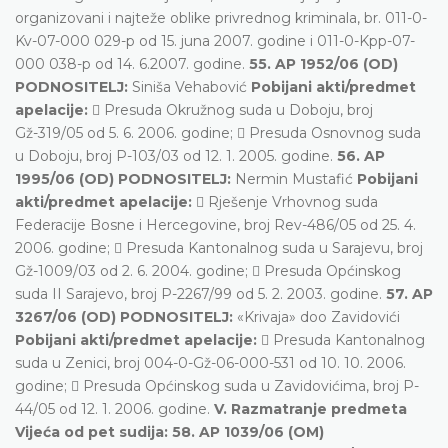
organizovani i najteže oblike privrednog kriminala, br. 011-0-
Kv-07-000 029-p od 15. juna 2007. godine i 011-0-Kpp-07-
000 038-p od 14. 6.2007. godine.
55. AP 1952/06 (OD)
PODNOSITELJ:
Siniša Vehabović
Pobijani akti/predmet
apelacije:
 Presuda Okružnog suda u Doboju, broj
Gž-319/05 od 5. 6. 2006. godine;  Presuda Osnovnog suda
u Doboju, broj P-103/03 od 12. 1. 2005. godine.
56. AP
1995/06 (OD) PODNOSITELJ:
Nermin Mustafić
Pobijani
akti/predmet apelacije:
 Rješenje Vrhovnog suda
Federacije Bosne i Hercegovine, broj Rev-486/05 od 25. 4.
2006. godine;  Presuda Kantonalnog suda u Sarajevu, broj
Gž-1009/03 od 2. 6. 2004. godine;  Presuda Općinskog
suda II Sarajevo, broj P-2267/99 od 5. 2. 2003. godine.
57. AP
3267/06 (OD) PODNOSITELJ:
«Krivaja» doo Zavidovići
Pobijani akti/predmet apelacije:
 Presuda Kantonalnog
suda u Zenici, broj 004-0-Gž-06-000-531 od 10. 10. 2006.
godine;  Presuda Općinskog suda u Zavidovićima, broj P-
44/05 od 12. 1. 2006. godine.
V. Razmatranje predmeta
Vijeća od pet sudija:
58. AP 1039/06 (OM)