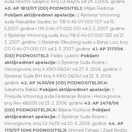
suda Istočno Sarajevo, broj Gž-655/05 od 29. 3.2006. godine.
40. AP 1812/07 (OD) PODNOSITELJ:
Miljan Radonja
Pobijani akti/predmet apelacije:
 Rješenje Vrhovnog
suda Republike Srpske, br. 118-0-Kž-07-000 107 od 15.
5.2007. godine i 118-0-Kv-07-000 010 od 2. 5. 2007. godine;
 Rješenje Vrhovnog suda, broj 118-0-Kž-07-000 053 od 21
3. 2007. godine;  Rješenje Okružnog suda u Banja Luci, broj
011-0-Kv-07-000 011 od 2. 3. 2007. godine.
41. AP 3117/06
(OD) PODNOSITELJ:
Paško Ljubičić
Pobijani
akti/predmet apelacije:
 Rješenje Suda Bosne i
Hercegovine, broj X-KRO-06/241 od 27. 9. 2006. godine; 
Rješenje Suda BiH broj X-KRO-06/241 od 22. 9. 2006.
godine.
42. AP 1430/06 (OD) PODNOSITELJICA:
Sabaheta Bakšić
Pobijani akti/predmet apelacije:

Presuda Vrhovnog suda Federacije Bosne i Hercegovine,
broj Rev-683/05 od 23. 2. 2006. godine
43. AP 2476/06
(OD) PODNOSITELJICA:
Biljana Vučković
Pobijani
akti/predmet apelacije:
 Rješenje Suda Bosne i
Hercegovine, broj Gž-14/05 od 20. 6. 2006. godine.
44. AP
1115/07 (OM) PODNOSITELJI:
Ahmed Čehajić i Zijad Redžić