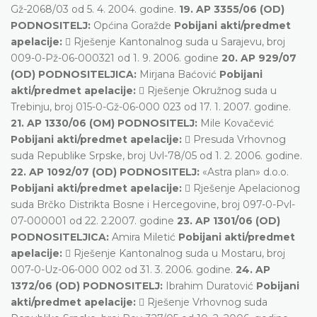
Gž-2068/03 od 5. 4. 2004. godine.
19. AP 3355/06 (OD)
PODNOSITELJ:
Općina Goražde
Pobijani akti/predmet
apelacije:
 Rješenje Kantonalnog suda u Sarajevu, broj
009-0-Pž-06-000321 od 1. 9. 2006. godine
20. AP 929/07
(OD) PODNOSITELJICA:
Mirjana Baćović
Pobijani
akti/predmet apelacije:
 Rješenje Okružnog suda u
Trebinju, broj 015-0-Gž-06-000 023 od 17. 1. 2007. godine.
21. AP 1330/06 (OM) PODNOSITELJ:
Mile Kovačević
Pobijani akti/predmet apelacije:
 Presuda Vrhovnog
suda Republike Srpske, broj Uvl-78/05 od 1. 2. 2006. godine.
22. AP 1092/07 (OD) PODNOSITELJ:
«Astra plan» d.o.o.
Pobijani akti/predmet apelacije:
 Rješenje Apelacionog
suda Brčko Distrikta Bosne i Hercegovine, broj 097-0-Pvl-
07-000001 od 22. 2.2007. godine
23. AP 1301/06 (OD)
PODNOSITELJICA:
Amira Miletić
Pobijani akti/predmet
apelacije:
 Rješenje Kantonalnog suda u Mostaru, broj
007-0-Uz-06-000 002 od 31. 3. 2006. godine.
24. AP
1372/06 (OD) PODNOSITELJ:
Ibrahim Duratović
Pobijani
akti/predmet apelacije:
 Rješenje Vrhovnog suda