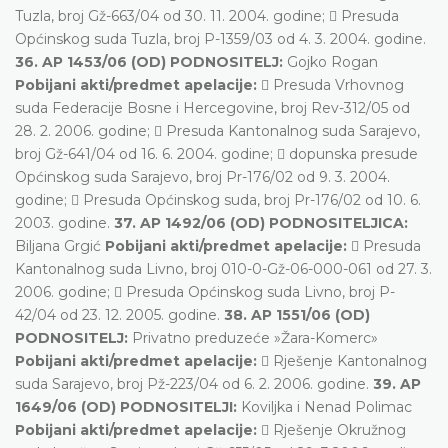
Tuzla, broj Gž-663/04 od 30. 11. 2004. godine;  Presuda
Općinskog suda Tuzla, broj P-1359/03 od 4. 3. 2004. godine.
36. AP 1453/06 (OD) PODNOSITELJ:
Gojko Rogan
Pobijani akti/predmet apelacije:
 Presuda Vrhovnog
suda Federacije Bosne i Hercegovine, broj Rev-312/05 od
28. 2. 2006. godine;  Presuda Kantonalnog suda Sarajevo,
broj Gž-641/04 od 16. 6. 2004. godine;  dopunska presude
Općinskog suda Sarajevo, broj Pr-176/02 od 9. 3. 2004.
godine;  Presuda Općinskog suda, broj Pr-176/02 od 10. 6.
2003. godine.
37. AP 1492/06 (OD) PODNOSITELJICA:
Biljana Grgić
Pobijani akti/predmet apelacije:
 Presuda
Kantonalnog suda Livno, broj 010-0-Gž-06-000-061 od 27. 3.
2006. godine;  Presuda Općinskog suda Livno, broj P-
42/04 od 23. 12. 2005. godine.
38. AP 1551/06 (OD)
PODNOSITELJ:
Privatno preduzeće »Žara-Komerc»
Pobijani akti/predmet apelacije:
 Rješenje Kantonalnog
suda Sarajevo, broj Pž-223/04 od 6. 2. 2006. godine.
39. AP
1649/06 (OD) PODNOSITELJI:
Koviljka i Nenad Polimac
Pobijani akti/predmet apelacije:
 Rješenje Okružnog