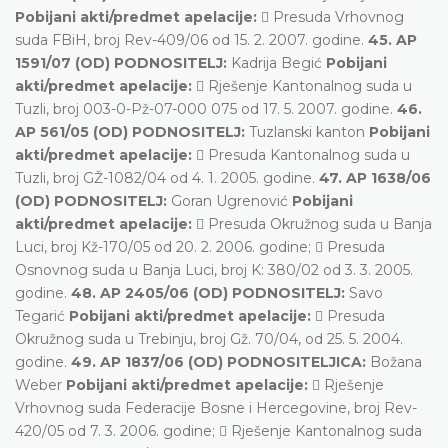
Pobijani akti/predmet apelacije:
 Presuda Vrhovnog
suda FBiH, broj Rev-409/06 od 15. 2. 2007. godine.
45. AP
1591/07 (OD) PODNOSITELJ:
Kadrija Begić
Pobijani
akti/predmet apelacije:
 Rješenje Kantonalnog suda u
Tuzli, broj 003-0-Pž-07-000 075 od 17. 5. 2007. godine.
46.
AP 561/05 (OD) PODNOSITELJ:
Tuzlanski kanton
Pobijani
akti/predmet apelacije:
 Presuda Kantonalnog suda u
Tuzli, broj GŽ-1082/04 od 4. 1. 2005. godine.
47. AP 1638/06
(OD) PODNOSITELJ:
Goran Ugrenović
Pobijani
akti/predmet apelacije:
 Presuda Okružnog suda u Banja
Luci, broj Kž-170/05 od 20. 2. 2006. godine;  Presuda
Osnovnog suda u Banja Luci, broj K: 380/02 od 3. 3. 2005.
godine.
48. AP 2405/06 (OD) PODNOSITELJ:
Savo
Tegarić
Pobijani akti/predmet apelacije:
 Presuda
Okružnog suda u Trebinju, broj Gž. 70/04, od 25. 5. 2004.
godine.
49. AP 1837/06 (OD) PODNOSITELJICA:
Božana
Weber
Pobijani akti/predmet apelacije:
 Rješenje
Vrhovnog suda Federacije Bosne i Hercegovine, broj Rev-
420/05 od 7. 3. 2006. godine;  Rješenje Kantonalnog suda