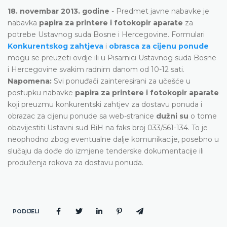
18. novembar 2013. godine
- Predmet javne nabavke je
nabavka
papira za printere i fotokopir aparate
za
potrebe Ustavnog suda Bosne i Hercegovine. Formulari
Konkurentskog zahtjeva
i
obrasca za cijenu ponude
mogu se preuzeti ovdje ili u Pisarnici Ustavnog suda Bosne
i Hercegovine svakim radnim danom od 10-12 sati.
Napomena:
Svi ponuđači zainteresirani za učešće u
postupku nabavke
papira za printere i fotokopir aparate
koji preuzmu konkurentski zahtjev za dostavu ponuda i
obrazac za cijenu ponude sa web-stranice
dužni su
o tome
obavijestiti Ustavni sud BiH na faks broj 033/561-134. To je
neophodno zbog eventualne dalje komunikacije, posebno u
slučaju da dođe do izmjene tenderske dokumentacije ili
produženja rokova za dostavu ponuda.
PODIJELI