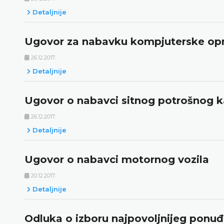
Detaljnije
Ugovor za nabavku kompjuterske opre
26.12.2017.
Detaljnije
Ugovor o nabavci sitnog potrošnog ka
26.12.2017.
Detaljnije
Ugovor o nabavci motornog vozila
20.12.2017.
Detaljnije
Odluka o izboru najpovoljnijeg pon