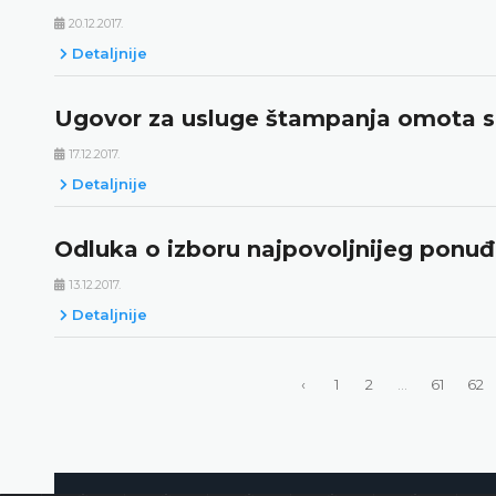
20.12.2017.
Detaljnije
Ugovor za usluge štampanja omota sp
17.12.2017.
Detaljnije
Odluka o izboru najpovoljnijeg ponu
13.12.2017.
Detaljnije
‹
1
2
...
61
62