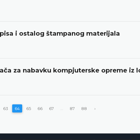
isa i ostalog štampanog materijala
đača za nabavku kompjuterske opreme iz l
63
64
65
66
67
...
87
88
›