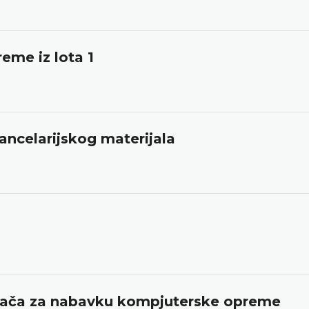
me iz lota 1
ncelarijskog materijala
uđača za nabavku kompjuterske opreme