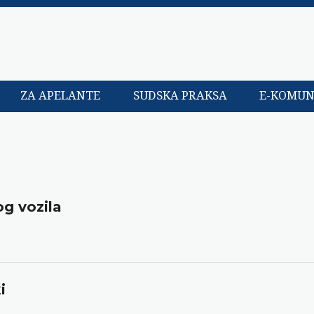
ZA APELANTE
SUDSKA PRAKSA
E-KOMUN
g vozila
i