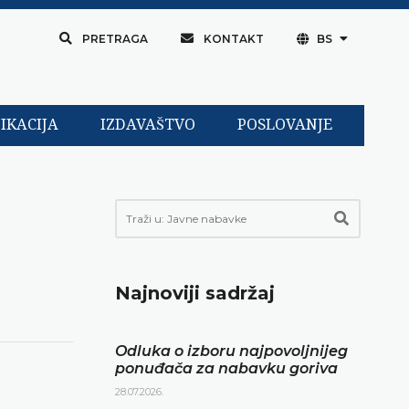
PRETRAGA
KONTAKT
BS
IKACIJA
IZDAVAŠTVO
POSLOVANJE
Najnoviji sadržaj
Odluka o izboru najpovoljnijeg
ponuđača za nabavku goriva
28.07.2026.