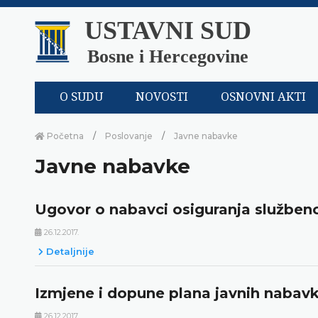
USTAVNI SUD
Bosne i Hercegovine
O SUDU
NOVOSTI
OSNOVNI AKTI
Početna
Poslovanje
Javne nabavke
Javne nabavke
Ugovor o nabavci osiguranja službeno
26.12.2017.
Detaljnije
Izmjene i dopune plana javnih nabavk
26.12.2017.