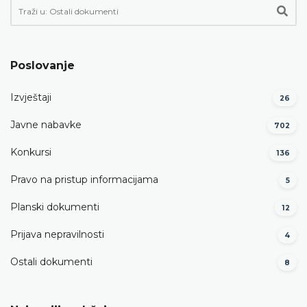
Poslovanje
Izvještaji
26
Javne nabavke
702
Konkursi
136
Pravo na pristup informacijama
5
Planski dokumenti
12
Prijava nepravilnosti
4
Ostali dokumenti
8