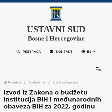
USTAVNI SUD
Bosne i Hercegovine
PRETRAGA
KONTAKT
BS
Početna
Poslovanje
Ostali dokumenti
Izvod iz Zakona o budžetu
institucija BiH i međunarodnih
obaveza BiH za 2022. godinu