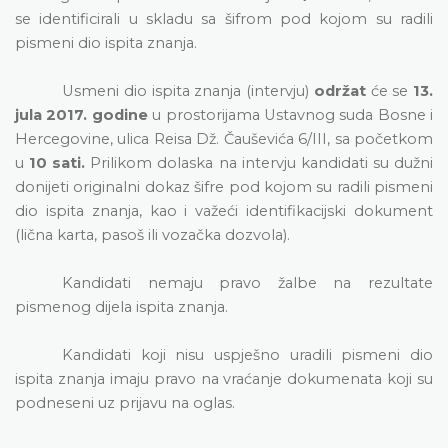
se identificirali u skladu sa šifrom pod kojom su radili
pismeni dio ispita znanja.
Usmeni dio ispita znanja (intervju)
održat
će se
13.
jula 2017. godine
u prostorijama Ustavnog suda Bosne i
Hercegovine, ulica Reisa Dž. Čauševića 6/III, sa početkom
u
10 sati.
Prilikom dolaska na intervju kandidati su dužni
donijeti originalni dokaz šifre pod kojom su radili pismeni
dio ispita znanja, kao i važeći identifikacijski dokument
(lična karta, pasoš ili vozačka dozvola).
Kandidati nemaju pravo žalbe na rezultate
pismenog dijela ispita znanja.
Kandidati koji nisu uspješno uradili pismeni dio
ispita znanja imaju pravo na vraćanje dokumenata koji su
podneseni uz prijavu na oglas.