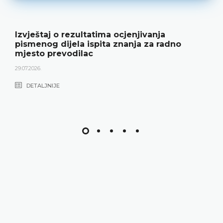
enjivanja
Javni oglas za radno mjes
anja za radno
22.06.2026.
DETALJNIJE