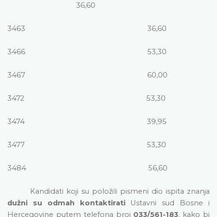
36,60
3463
36,60
3466
53,30
3467
60,00
3472
53,30
3474
39,95
3477
53,30
3484
56,60
Kandidati koji su položili pismeni dio ispita znanja
dužni su odmah kontaktirati
Ustavni sud Bosne i
Hercegovine putem telefona broj
033/561-183
, kako bi