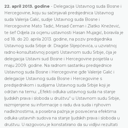
22. april 2013. godine
- Delegacija Ustavnog suda Bosne i
Hercegovine, koju su sačinjavali predsjednica Ustavnog
suda Valerija Galić, sudije Ustavnog suda Bosne i
Hercegovine Mato Tadić, Mirsad Ćeman i Zlatko Knežević,
te šef Odjela za ocjenu ustavnosti Hasan Mujagić, boravila je
od 18. do 20. aprila 2013. godine, na poziv predsjednika
Ustavnog suda Srbije dr. Dragiše Slijepčevića, u uzvratnoj
radno-konsultativnoj posjeti Ustavnom sudu Srbije, čija je
delegacija Ustavni sud Bosne i Hercegovine posjetila u
maju 2009. godine. Na radnom sastanku predsjednice
Ustavnog suda Bosne i Hercegovine gđe Valerije Galić i
delegacije Ustavnog suda Bosne i Hercegovine s
predsjednikom i sudijama Ustavnog suda Srbije koji je
održan na temu: „Efekti odluka ustavnog suda na stanje
ljudskih prava i sloboda u društvu“ u Ustavnom sudu Srbije,
razmijenjene su informacije o radu dva suda i njihovim
nadležnostima, a posebna pažnja je posvećena efektima
odluka ustavnih sudova na stanje ljudskih prava i sloboda u
društvu. U razgovoru je konstatirano da su vidljivi rezultati