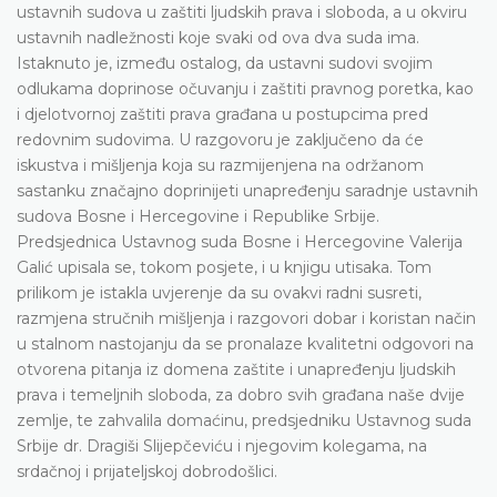
ustavnih sudova u zaštiti ljudskih prava i sloboda, a u okviru
ustavnih nadležnosti koje svaki od ova dva suda ima.
Istaknuto je, između ostalog, da ustavni sudovi svojim
odlukama doprinose očuvanju i zaštiti pravnog poretka, kao
i djelotvornoj zaštiti prava građana u postupcima pred
redovnim sudovima. U razgovoru je zaključeno da će
iskustva i mišljenja koja su razmijenjena na održanom
sastanku značajno doprinijeti unapređenju saradnje ustavnih
sudova Bosne i Hercegovine i Republike Srbije.
Predsjednica Ustavnog suda Bosne i Hercegovine Valerija
Galić upisala se, tokom posjete, i u knjigu utisaka. Tom
prilikom je istakla uvjerenje da su ovakvi radni susreti,
razmjena stručnih mišljenja i razgovori dobar i koristan način
u stalnom nastojanju da se pronalaze kvalitetni odgovori na
otvorena pitanja iz domena zaštite i unapređenju ljudskih
prava i temeljnih sloboda, za dobro svih građana naše dvije
zemlje, te zahvalila domaćinu, predsjedniku Ustavnog suda
Srbije dr. Dragiši Slijepčeviću i njegovim kolegama, na
srdačnoj i prijateljskoj dobrodošlici.