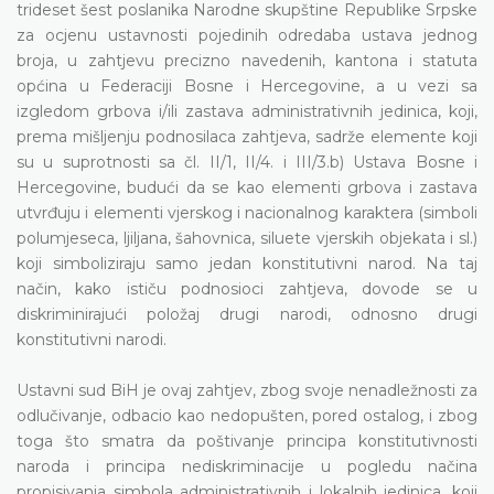
trideset šest poslanika Narodne skupštine Republike Srpske
za ocjenu ustavnosti pojedinih odredaba ustava jednog
broja, u zahtjevu precizno navedenih, kantona i statuta
općina u Federaciji Bosne i Hercegovine, a u vezi sa
izgledom grbova i/ili zastava administrativnih jedinica, koji,
prema mišljenju podnosilaca zahtjeva, sadrže elemente koji
su u suprotnosti sa čl. II/1, II/4. i III/3.b) Ustava Bosne i
Hercegovine, budući da se kao elementi grbova i zastava
utvrđuju i elementi vjerskog i nacionalnog karaktera (simboli
polumjeseca, ljiljana, šahovnica, siluete vjerskih objekata i sl.)
koji simboliziraju samo jedan konstitutivni narod. Na taj
način, kako ističu podnosioci zahtjeva, dovode se u
diskriminirajući položaj drugi narodi, odnosno drugi
konstitutivni narodi.
Ustavni sud BiH je ovaj zahtjev, zbog svoje nenadležnosti za
odlučivanje, odbacio kao nedopušten, pored ostalog, i zbog
toga što smatra da poštivanje principa konstitutivnosti
naroda i principa nediskriminacije u pogledu načina
propisivanja simbola administrativnih i lokalnih jedinica, koji