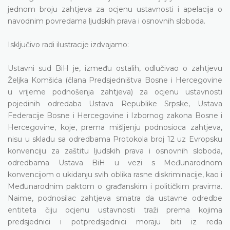
jednom broju zahtjeva za ocjenu ustavnosti i apelacija o
navodnim povredama ljudskih prava i osnovnih sloboda.
Isključivo radi ilustracije izdvajamo:
Ustavni sud BiH je, između ostalih, odlučivao o zahtjevu
Željka Komšića (člana Predsjedništva Bosne i Hercegovine
u vrijeme podnošenja zahtjeva) za ocjenu ustavnosti
pojedinih odredaba Ustava Republike Srpske, Ustava
Federacije Bosne i Hercegovine i Izbornog zakona Bosne i
Hercegovine, koje, prema mišljenju podnosioca zahtjeva,
nisu u skladu sa odredbama Protokola broj 12 uz Evropsku
konvenciju za zaštitu ljudskih prava i osnovnih sloboda,
odredbama Ustava BiH u vezi s Međunarodnom
konvencijom o ukidanju svih oblika rasne diskriminacije, kao i
Međunarodnim paktom o građanskim i političkim pravima.
Naime, podnosilac zahtjeva smatra da ustavne odredbe
entiteta čiju ocjenu ustavnosti traži prema kojima
predsjednici i potpredsjednici moraju biti iz reda