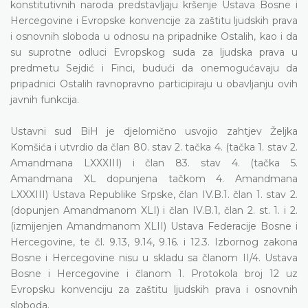
konstitutivnih naroda predstavljaju kršenje Ustava Bosne i
Hercegovine i Evropske konvencije za zaštitu ljudskih prava
i osnovnih sloboda u odnosu na pripadnike Ostalih, kao i da
su suprotne odluci Evropskog suda za ljudska prava u
predmetu Sejdić i Finci, budući da onemogućavaju da
pripadnici Ostalih ravnopravno participiraju u obavljanju ovih
javnih funkcija.
Ustavni sud BiH je djelomično usvojio zahtjev Željka
Komšića i utvrdio da član 80. stav 2. tačka 4. (tačka 1. stav 2.
Amandmana LXXXIII) i član 83. stav 4. (tačka 5.
Amandmana XL dopunjena tačkom 4. Amandmana
LXXXIII) Ustava Republike Srpske, član IV.B.1. član 1. stav 2.
(dopunjen Amandmanom XLI) i član IV.B.1, član 2. st. 1. i 2.
(izmijenjen Amandmanom XLII) Ustava Federacije Bosne i
Hercegovine, te čl. 9.13, 9.14, 9.16. i 12.3. Izbornog zakona
Bosne i Hercegovine nisu u skladu sa članom II/4. Ustava
Bosne i Hercegovine i članom 1. Protokola broj 12 uz
Evropsku konvenciju za zaštitu ljudskih prava i osnovnih
sloboda.