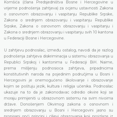
Komšića (člana Predsjedništva Bosne i Hercegovine u
vrijeme podnošenja zahtjeva) za ocjenu ustavnosti Zakona
o osnovnom obrazovanju i vaspitanju Republike Srpske,
Zakona o srednjem obrazovanju i vaspitanju Republike
Srpske, Zakona o osnovnom obrazovanju i vaspitanju i
Zakona o srednjem obrazovanju i vaspitanju svih 10 kantona
u Federaciji Bosne i Hercegovine.
U zahtjevu podnosilac, između ostalog, navodi da je razlog
podnošenja zahtjeva diskriminacija u sistemu obrazovanja u
Republici Srpskoj i kantonima u Federaciji BiH. Naime,
prema mišljenju podnosioca zahtjeva, pripadnicima
konstitutivnih naroda na pojedinim područjima u Bosni i
Hercegovini je onemogućeno školovanje i obrazovanje
kojim se poštuju jezik, kultura i religija učenika. Podnosilac
ukazuje na to da je zakonodavac odredio okvire koji se
moraju primijeniti u obrazovnom sistemu na svim nivoima
države. Donošenjem Okvirnog zakona o osnovnom i
srednjem obrazovanju u Bosni i Hercegovini jasno su
propisani opći principi i ciljevi obrazovanja koji proizlaze iz