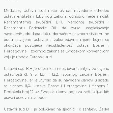
Međutim, Ustavni sud neće ukinuti navedene odredbe
ustava entiteta i Izbornog zakona, odnosno neće naložiti
Parlamentarnoj skupštini BiH, Narodnoj skupštini i
Parlamentu Federacije BiH da izvrše usaglašavanje
navedenih odredaba dok u domaćem pravnom sistemu ne
budu usvojene ustavne i zakonodavne mjere kojim se
okončava postojeća neusklađenost Ustava Bosne i
Hercegovine i Izbornog zakona sa Evropskom konvencijom
koju je utvrdio Evropski sud.
Ustavni sud BiH je odbio kao neosnovan zahtjev za ocjenu
ustavnosti čl. 9.15, 12.1. i 12.2. Izbornog zakona Bosne i
Hercegovine, jer je utvrdio da su navedeni članovi u skladu
sa članom II/4. Ustava Bosne i Hercegovine i članom 1.
Protokola broj 12 uz Evropsku konvenciju za zaštitu ljudskih
prava i osnovnih sloboda.
Ustavni sud BiH je odlučivao na sjednici i o zahtjevu Željka