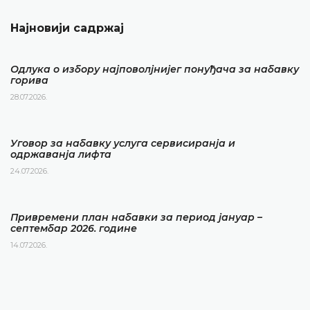
Најновији садржај
Одлука о избору најповолјнијег понуђача за набавку
горива
28.07.2026.
Уговор за набавку услуга сервисиранја и
одржаванја лифта
24.07.2026.
Привремени план набавки за период јануар –
септембар 2026. године
14.07.2026.