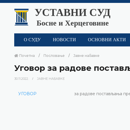
УСТАВНИ СУД
Босне и Херцеговине
О СУДУ
НОВОСТИ
ОСНОВНИ АКТИ
Почетна
Пословање
Јавне набавке
Уговор за радове постав
30.11.2022.
ЈАВНЕ НАБАВКЕ
УГОВОР
за радове постављања пр