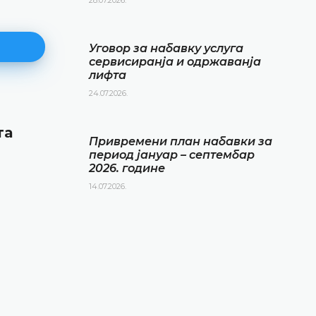
Уговор за набавку услуга
сервисиранја и одржаванја
лифта
24.07.2026.
Привремени план набавки за
та
период јануар – септембар 20
Привремени план набавки за
године
период јануар – септембар
2026. године
14.07.2026.
14.07.2026.
ДЕТАЉНИЈЕ