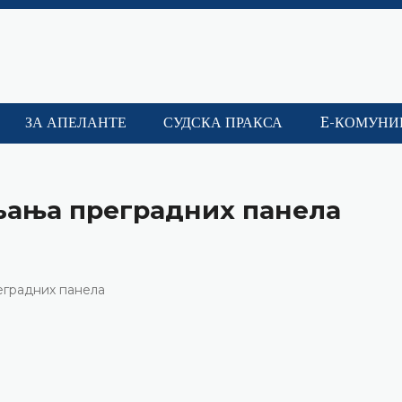
ЗА АПЕЛАНТЕ
СУДСКА ПРАКСА
E-КОМУНИ
љања преградних панела
еградних панела