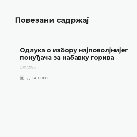
Повезани садржај
Одлука о избору најповолјнијег
понуђача за набавку горива
28.07.2026.
ДЕТАЉНИЈЕ