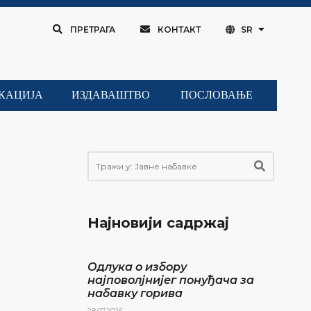
ПРЕТРАГА
КОНТАКТ
SR
КАЦИЈА
ИЗДАВАШТВО
ПОСЛОВАЊЕ
Најновији садржај
Одлука о избору
најповолјнијег понуђача за
набавку горива
28.07.2026.