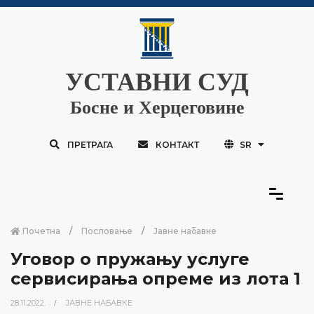
УСТАВНИ СУД
Босне и Херцеговине
ПРЕТРАГА
КОНТАКТ
SR
Почетна
Пословање
Јавне набавке
Уговор о пружању услуге
сервисирања опреме из лота 1
28.11.2022.
ЈАВНЕ НАБАВКЕ