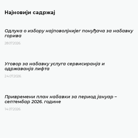
Најновији садржај
Одлука о избору најповолјнијег понуђача за набавку
горива
28.07.2026.
Уговор за набавку услуга сервисиранја и
одржаванја лифта
24.07.2026.
Привремени план набавки за период јануар –
септембар 2026. године
14.07.2026.