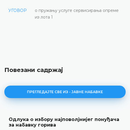
УГОВОР
о пружању услуге сервисирања опреме
из лота 1
Повезани садржај
ПРЕГЛЕДАЈТЕ СВЕ ИЗ - ЈАВНЕ НАБАВКЕ
Одлука о избору најповолјнијег понуђача
за набавку горива