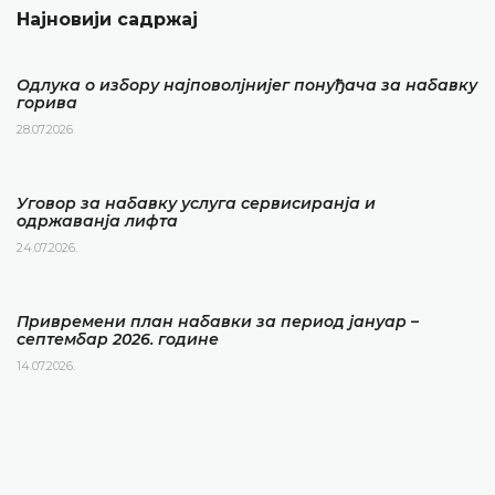
Најновији садржај
Одлука о избору најповолјнијег понуђача за набавку
горива
28.07.2026.
Уговор за набавку услуга сервисиранја и
одржаванја лифта
24.07.2026.
Привремени план набавки за период јануар –
септембар 2026. године
14.07.2026.