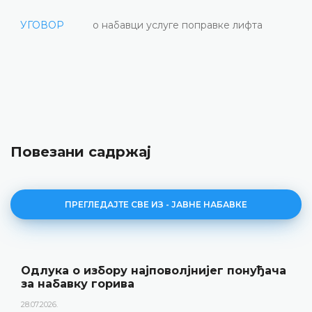
УГОВОР
о набавци услуге поправке лифта
Повезани садржај
ПРЕГЛЕДАЈТЕ СВЕ ИЗ - ЈАВНЕ НАБАВКЕ
Одлука о избору најповолјнијег понуђача
за набавку горива
28.07.2026.