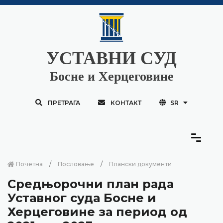
УСТАВНИ СУД
Босне и Херцеговине
ПРЕТРАГА
КОНТАКТ
SR
Почетна
Пословање
Плански документи
Средњорочни план рада
Уставног суда Босне и
Херцеговине за период од