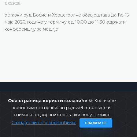
12.05.2026.
Уставни суд Босне и Херцеговине обавјештава да ће 15.
маја 2026. године у термину од 10.00 до 11.30 одржати
конференцију за медије
Уставни суд Босне и Херцеговине
Ова страница користи колачиће
🍪 Колачиће
користимо за правилан рад web странице и
снимање одабраних поставки попут језика.
Сазнајте више о колачићима
СЛАЖЕМ СЕ
Copyrights @ 2026
Уставни суд БиХ
Сва права задржана.