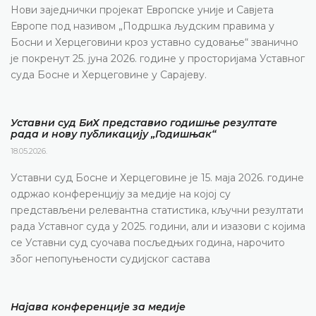
Нови заједнички пројекат Европске уније и Савјета
Европе под називом „Подршка људским правима у
Босни и Херцеговини кроз уставно судовање“ званично
је покренут 25. јуна 2026. године у просторијама Уставног
суда Босне и Херцеговине у Сарајеву.
Уставни суд БиХ представио годишње резултате
рада и нову публикацију „Годишњак“
18.05.2026.
Уставни суд Босне и Херцеговине је 15. маја 2026. године
одржао конференцију за медије на којој су
представљени релевантна статистика, кључни резултати
рада Уставног суда у 2025. години, али и изазови с којима
се Уставни суд суочава посљедњих година, нарочито
због непопуњености судијског састава
Најава конференције за медије