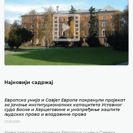
Најновији садржај
Европска унија и Савјет Европе покренули пројекат
за јачање институционалних капацитета Уставног
суда Босне и Херцеговине и унапређење заштите
људских права и владавине права
25.06.2026.
Нови заједнички пројекат Европске уније и Савјета