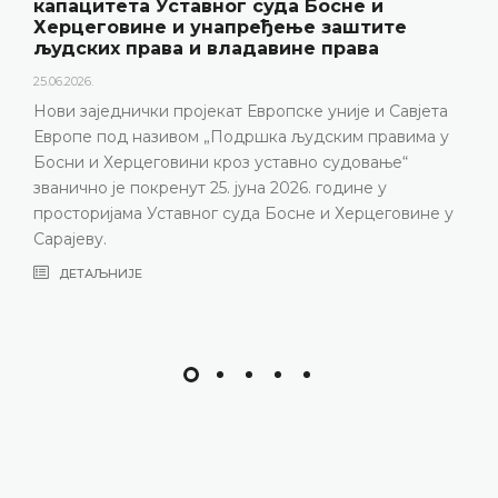
капацитета Уставног суда Босне и
Херцеговине и унапређење заштите
људских права и владавине права
25.06.2026.
Нови заједнички пројекат Европске уније и Савјета
Европе под називом „Подршка људским правима у
Босни и Херцеговини кроз уставно судовање“
званично је покренут 25. јуна 2026. године у
просторијама Уставног суда Босне и Херцеговине у
Сарајеву.
ДЕТАЉНИЈЕ