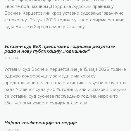
Европе под називом „Подршка људским правима у
Босни и Херцеговини кроз уставно судовање“ званично
је покренут 25. јуна 2026. године у просторијама Уставног
суда Босне и Херцеговине у Сарајеву.
Уставни суд БиХ представио годишње резултате
рада и нову публикацију „Годишњак“
18.05.2026.
Уставни суд Босне и Херцеговине је 15. маја 2026. године
одржао конференцију за медије на којој су
представљени релевантна статистика, кључни резултати
рада Уставног суда у 2025. години, али и изазови с којима
се Уставни суд суочава посљедњих година, нарочито
због непопуњености судијског састава
Најава конференције за медије
12.05.2026.