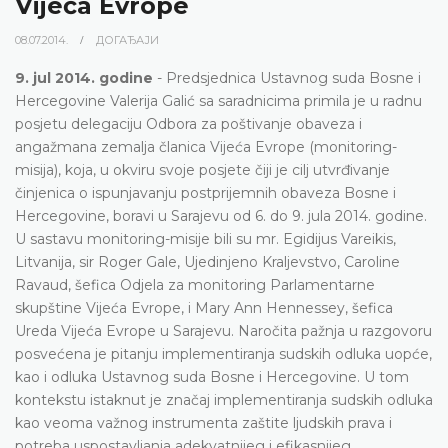
Vijeća Evrope
08.07.2014.
ДОГАЂАЈИ
9. jul 2014. godine
- Predsjednica Ustavnog suda Bosne i
Hercegovine Valerija Galić sa saradnicima primila je u radnu
posjetu delegaciju Odbora za poštivanje obaveza i
angažmana zemalja članica Vijeća Evrope (monitoring-
misija), koja, u okviru svoje posjete čiji je cilj utvrđivanje
činjenica o ispunjavanju postprijemnih obaveza Bosne i
Hercegovine, boravi u Sarajevu od 6. do 9. jula 2014. godine.
U sastavu monitoring-misije bili su mr. Egidijus Vareikis,
Litvanija, sir Roger Gale, Ujedinjeno Kraljevstvo, Caroline
Ravaud, šefica Odjela za monitoring Parlamentarne
skupštine Vijeća Evrope, i Mary Ann Hennessey, šefica
Ureda Vijeća Evrope u Sarajevu. Naročita pažnja u razgovoru
posvećena je pitanju implementiranja sudskih odluka uopće,
kao i odluka Ustavnog suda Bosne i Hercegovine. U tom
kontekstu istaknut je značaj implementiranja sudskih odluka
kao veoma važnog instrumenta zaštite ljudskih prava i
potreba uspostavljanja adekvatnijeg i efikasnijeg