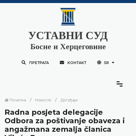
УСТАВНИ СУД
Босне и Херцеговине
ПРЕТРАГА
КОНТАКТ
SR
Почетна
Новости
Догађаји
Radna posjeta delegacije
Odbora za poštivanje obaveza i
angažmana zemalja članica