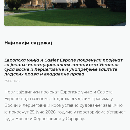
Најновији садржај
Европска унија и Савјет Европе покренули пројекат
за јачање институционалних капацитета Уставног
суда Босне и Херцеговине и унапређење заштите
људских права и владавине права
25.06.2026.
Нови заједнички пројекат Европске уније и Савјета
Европе под називом „Подршка људским правима у
Босни и Херцеговини кроз уставно судовање“ званично
је покренут 25. јуна 2026. године у просторијама Уставног
суда Босне и Херцеговине у Сарајеву.