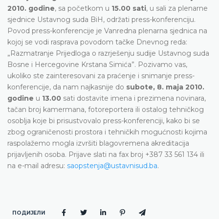
2010. godine
, sa početkom u
15.00 sati
, u sali za plenarne
sjednice Ustavnog suda BiH, održati press-konferenciju.
Povod press-konferencije je Vanredna plenarna sjednica na
kojoj se vodi rasprava povodom tačke Dnevnog reda:
„Razmatranje Prijedloga o razrješenju sudije Ustavnog suda
Bosne i Hercegovine Krstana Simića”. Pozivamo vas,
ukoliko ste zainteresovani za praćenje i snimanje press-
konferencije, da nam najkasnije do
subote, 8. maja 2010.
godine
u
13.00
sati dostavite imena i prezimena novinara,
tačan broj kamermana, fotoreportera ili ostalog tehničkog
osoblja koje bi prisustvovalo press-konferenciji, kako bi se
zbog ograničenosti prostora i tehničkih mogućnosti kojima
raspolažemo mogla izvršiti blagovremena akreditacija
prijavljenih osoba. Prijave slati na fax broj +387 33 561 134 ili
na e-mail adresu:
saopstenja@ustavnisud.ba
.
ПОДИЈЕЛИ