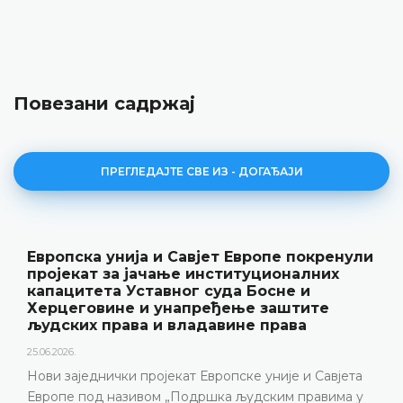
Повезани садржај
ПРЕГЛЕДАЈТЕ СВЕ ИЗ - ДОГАЂАЈИ
Европска унија и Савјет Европе покренули
пројекат за јачање институционалних
капацитета Уставног суда Босне и
Херцеговине и унапређење заштите
људских права и владавине права
25.06.2026.
Нови заједнички пројекат Европске уније и Савјета
Европе под називом „Подршка људским правима у