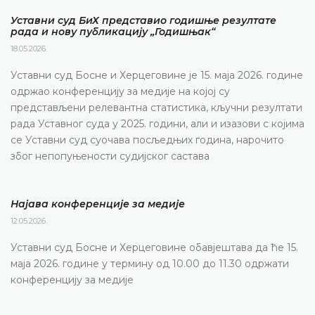
Уставни суд БиХ представио годишње резултате
рада и нову публикацију „Годишњак“
18.05.2026.
Уставни суд Босне и Херцеговине је 15. маја 2026. године
одржао конференцију за медије на којој су
представљени релевантна статистика, кључни резултати
рада Уставног суда у 2025. години, али и изазови с којима
се Уставни суд суочава посљедњих година, нарочито
због непопуњености судијског састава
Најава конференције за медије
12.05.2026.
Уставни суд Босне и Херцеговине обавјештава да ће 15.
маја 2026. године у термину од 10.00 до 11.30 одржати
конференцију за медије