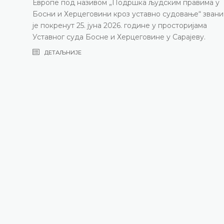
Европе под називом „Подршка људским правима у
Босни и Херцеговини кроз уставно судовање“ зван
је покренут 25. јуна 2026. године у просторијама
Уставног суда Босне и Херцеговине у Сарајеву.
ДЕТАЉНИЈЕ