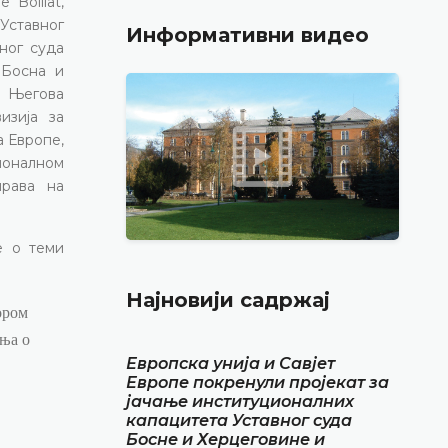
pe Boillat
,
Уставног
Информативни видео
ног суда
 Босна и
, Његова
изија за
а Европе,
ционалном
права на
е о теми
Најновији садржај
ором
ења о
Европска унија и Савјет
Европе покренули пројекат за
јачање институционалних
капацитета Уставног суда
Босне и Херцеговине и