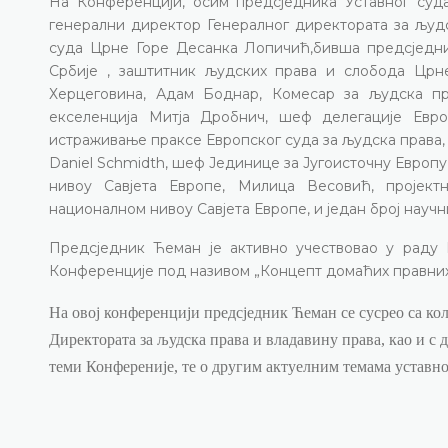
На Конференцији, осим предсједника Уставног суд
генерални директор Генералног директората за људс
суда Црне Горе Десанка Лопичић,бивша предсједниц
Србије , заштитник људских права и слобода Цр
Херцеговина, Адам Боднар, Комесар за људска п
екселенција Митја Дробнич, шеф делегације Евро
истраживање праксе Европског суда за људска права,
Daniel Schmidth
, шеф Јединице за Југоисточну Европу
нивоу Савјета Европе, Милица Весовић, пројект
националном нивоу Савјета Европе, и један број научн
Предсједник Ћеман је активно учествовао у раду
Конференције под називом
„Концепт домаћих правних
На овој конференцији предсједник Ћеман се сусрео са ко
Директората за људска права и владавину права, као и с
теми Конференије, те о другим актуелним темама уставног