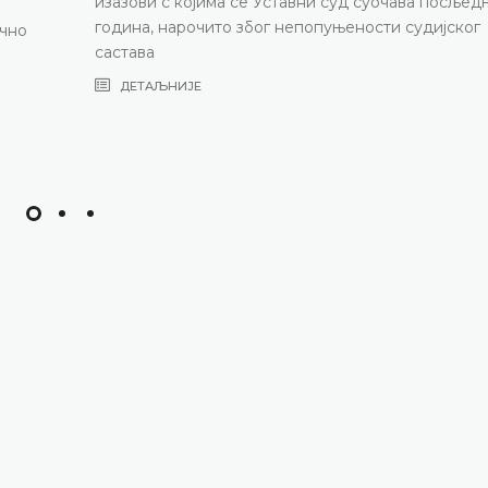
изазови с којима се Уставни суд суочава посљед
година, нарочито због непопуњености судијског
ично
састава
ДЕТАЉНИЈЕ