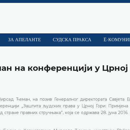
ЗА АПЕЛАНТЕ
СУДСКА ПРАКСА
E-КОМУНИ
ан на конференцији у Црној
ирсад Ћеман, на позив Генералног директората Савјета Е
ференцији „Заштита људских права у Црној Гори: Примјена
 стране правних стручњака”, која се одржава 28. јуна 2016.