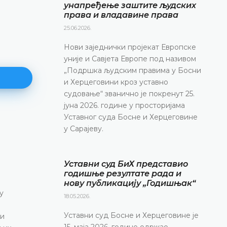
унапређење заштите људских
права и владавине права
25.06.2026.
Нови заједнички пројекат Европске
уније и Савјета Европе под називом
„Подршка људским правима у Босни
и Херцеговини кроз уставно
судовање“ званично је покренут 25.
јуна 2026. године у просторијама
Уставног суда Босне и Херцеговине
Најава конференције за медиј
у Сарајеву.
12.05.2026.
Уставни суд Босне и Херцеговине обавјештава
Уставни суд БиХ представио
маја 2026. године у термину од 10.00 до 11.30
годишње резултате рада и
конференцију за медије
нову публикацију „Годишњак“
у
ДЕТАЉНИЈЕ
18.05.2026.
Уставни суд Босне и Херцеговине је
 и
15. маја 2026. године одржао