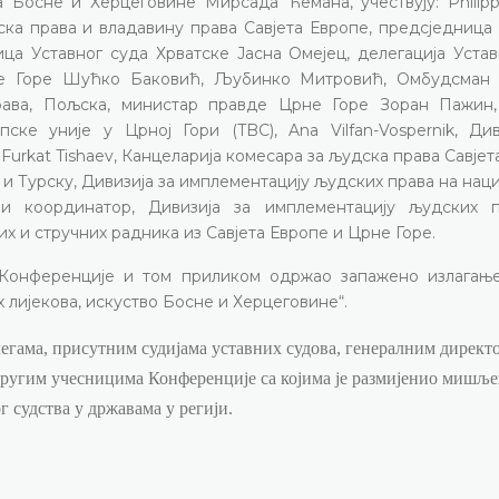
а Босне и Херцеговине Мирсада Ћемана, учествују:
Philip
ка права и владавину права Савјета Европе, предсједница 
а Уставног суда Хрватске Јасна Омејец, делегација Устав
не Горе Шућко Баковић, Љубинко Митровић, Омбудсман
рава, Пољска, министар правде Црне Горе Зоран Пажин
пске уније у Црној Гори (
TBC
),
Ana Vilfan-Vospernik
, Див
Furkat Tishaev
, Канцеларија комесара за људска права Савјет
 и Турску, Дивизија за имплементацију људских права на на
ни координатор, Дивизија за имплементацију људских 
их и стручних радника из Савјета Европе и Црне Горе.
 Конференције и том приликом одржао запажено излагањ
 лијекова, искуство Босне и Херцеговине“.
легама, присутним судијама уставних судова, генералним директ
 другим учесницима Конференције са којима је размијенио мишљ
 судства у државама у регији.