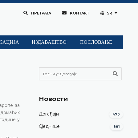
ПРЕТРАГА
КОНТАКТ
SR
КАЦИЈА
ИЗДАВАШТВО
ПОСЛОВАЊЕ
Новости
вропе за
 домаћих
Догађаји
470
 године у
Сједнице
891