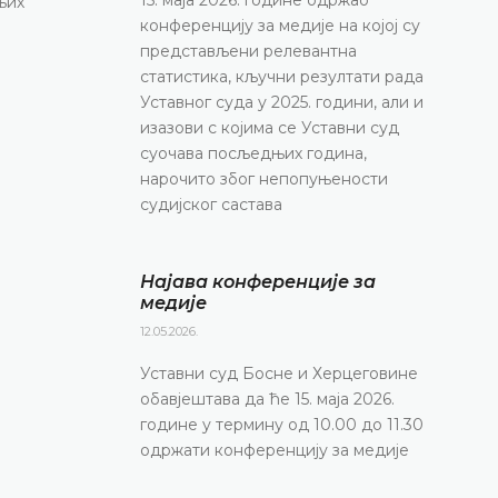
њих
конференцију за медије на којој су
представљени релевантна
статистика, кључни резултати рада
Уставног суда у 2025. години, али и
изазови с којима се Уставни суд
суочава посљедњих година,
нарочито због непопуњености
судијског састава
Најава конференције за
медије
12.05.2026.
Уставни суд Босне и Херцеговине
обавјештава да ће 15. маја 2026.
године у термину од 10.00 до 11.30
одржати конференцију за медије