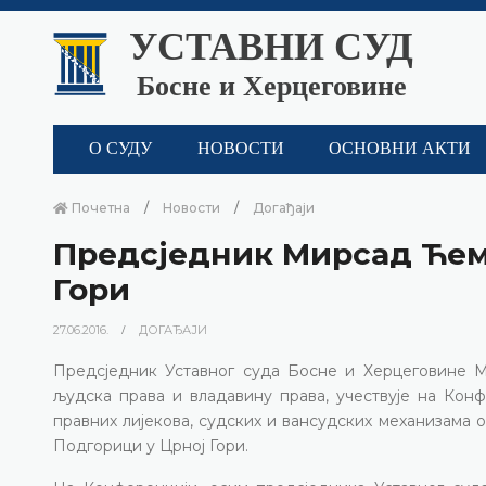
УСТАВНИ СУД
Босне и Херцеговине
О СУДУ
НОВОСТИ
ОСНОВНИ АКТИ
Почетна
Новости
Догађаји
Предсједник Мирсад Ћем
Гори
27.06.2016.
ДОГАЂАЈИ
Предсједник Уставног суда Босне и Херцеговине М
људска права и владавину права, учествује на Кон
правних лијекова, судских и вансудских механизама од
Подгорици у Црној Гори.