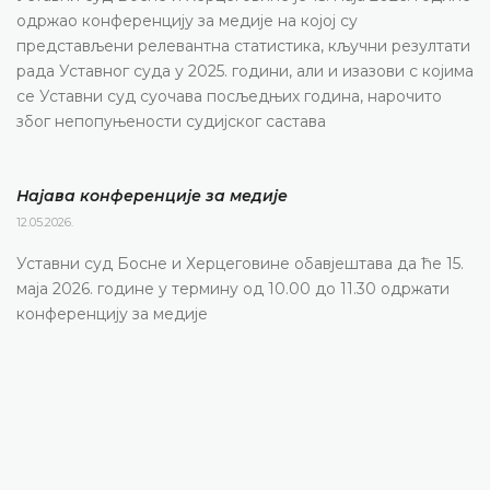
одржао конференцију за медије на којој су
представљени релевантна статистика, кључни резултати
рада Уставног суда у 2025. години, али и изазови с којима
се Уставни суд суочава посљедњих година, нарочито
због непопуњености судијског састава
Најава конференције за медије
12.05.2026.
Уставни суд Босне и Херцеговине обавјештава да ће 15.
маја 2026. године у термину од 10.00 до 11.30 одржати
конференцију за медије