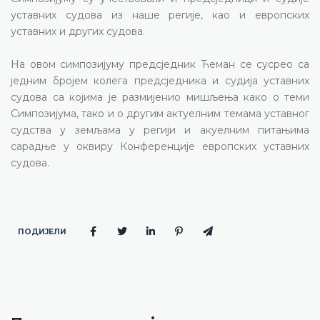
уставних судова из наше регије, као и европских
уставних и других судова.
На овом симпозијуму предсједник Ћеман се сусрео са
једним бројем колега предсједника и судија уставних
судова са којима је размијенио мишљења како о теми
Симпозијума, тако и о другим актуелним темама уставног
судства у земљама у регији и акуелним питањима
сарадње у оквиру Конференције европских уставних
судова.
ПОДИЈЕЛИ