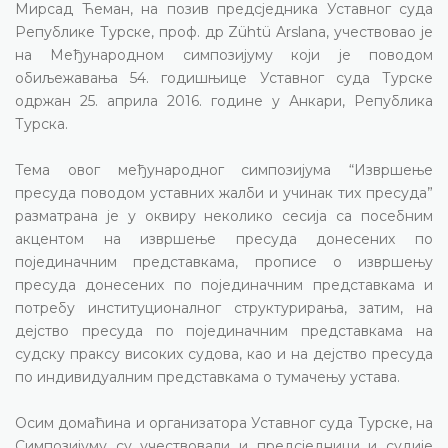
Мирсад Ћеман, на позив предсједника Уставног суда
Републике Турске, проф. др
Zühtü Arslana
, учествовао је
на Међународном симпозијуму који је поводом
обиљежавања 54. годишњице Уставног суда Турске
одржан 25. априла 2016. године у Анкари, Република
Турска.
Тема овог међународног симпозијума “Извршење
пресуда поводом уставних жалби и учинак тих пресуда”
разматрана је у оквиру неколико сесија са посебним
акцентом на извршење пресуда донесених по
појединачним представкама, прописе о извршењу
пресуда донесених по појединачним представкама и
потребу институционалног структурирања, затим, на
дејство пресуда по појединачним представкама на
судску праксу
високих судова, као и на дејство пресуда
по индивидуалним представкама о тумачењу устава.
Осим домаћина и организатора Уставног суда Турске, на
Симпозијуму су учествовали и предсједници и судије