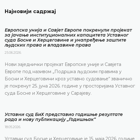
Најновији садржај
Европска унија и Савјет Европе покренули пројекат
за јачање институционалних капацитета Уставног
суда Босне и Херцеговине и унапређење заштите
људских права и владавине права
25.06.2026.
Нови заједнички пројекат Европске уније и Савјета
Европе под називом „Подршка људским правима у
Босни и Херцеговини кроз уставно судовање“ званично
је покренут 25. јуна 2026. године у просторијама Уставног
суда Босне и Херцеговине у Сарајеву.
Уставни суд БиХ представио годишње резултате
рада и нову публикацију „Годишњак“
18.05.2026.
Уставни суд Босне и Херцеговине је 15. маја 2026. године