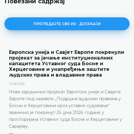
Повезани садржај
ПРЕГЛЕДАЈТЕ СВЕ ИЗ - ДОГАЂАЈИ
ропе покренули
Уставни суд БиХ представ
уционалних
резултате рада и нову пуб
Босне и
„Годишњак“
 заштите
18.05.2026.
 права
Уставни суд Босне и Херцеговине је
године одржао конференцију за мед
 уније и Савјета
представљени релевантна статист
дским правима у
резултати рада Уставног суда у 202
о судовање“
изазови с којима се Уставни суд 
 године у
година, нарочито због непопуњено
 и Херцеговине у
састава
ДЕТАЉНИЈЕ