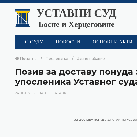
УСТАВНИ СУД
Босне и Херцеговине
О СУДУ
НОВОСТИ
ОСНОВНИ АКТИ
Почетна
Пословање
Јавне набавке
Позив за доставу понуда
упосленика Уставног суда
24.01.2017.
ЈАВНЕ НАБАВКЕ
за доставу понуда за стручно уса