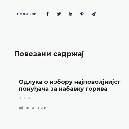
ПОДИЈЕЛИ
Повезани садржај
Одлука о избору најповолјнијег
понуђача за набавку горива
28.07.2026.
ДЕТАЉНИЈЕ