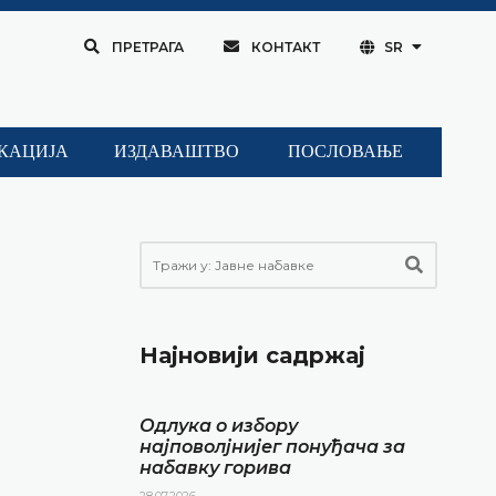
ПРЕТРАГА
КОНТАКТ
SR
КАЦИЈА
ИЗДАВАШТВО
ПОСЛОВАЊЕ
Најновији садржај
Одлука о избору
најповолјнијег понуђача за
набавку горива
28.07.2026.