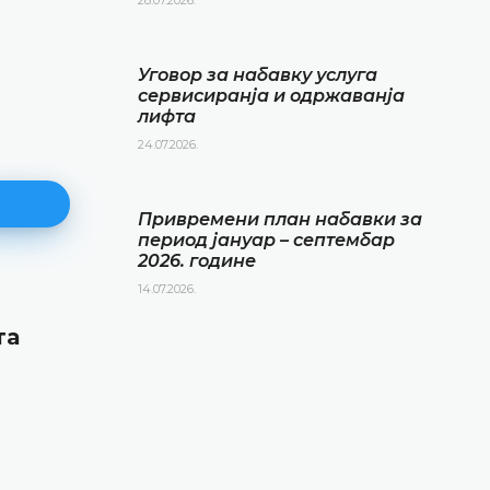
Уговор за набавку услуга
сервисиранја и одржаванја
лифта
24.07.2026.
Привремени план набавки за
период јануар – септембар
2026. године
14.07.2026.
Привремени план набавки за
та
период јануар – септембар 20
године
14.07.2026.
ДЕТАЉНИЈЕ