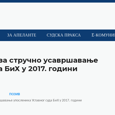
ЗА АПЕЛАНТЕ
СУДСКА ПРАКСА
E-КОМУНИ
 за стручно усавршавање
 БиХ у 2017. години
ПОЗИВ
вршавање упосленика Уставног суда БиХ у 2017. години