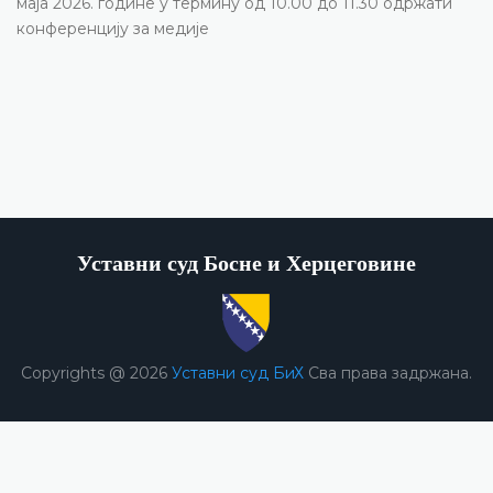
маја 2026. године у термину од 10.00 до 11.30 одржати
конференцију за медије
Уставни суд Босне и Херцеговине
Copyrights @ 2026
Уставни суд БиХ
Сва права задржана.