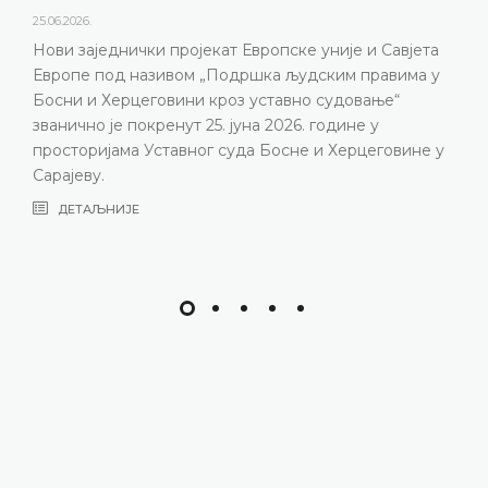
Уставни суд Босне и Хер
године одржао конферен
ат Европске уније и Савјета
представљени релеван
Подршка људским правима у
резултати рада Уставно
роз уставно судовање“
изазови с којима се У
. јуна 2026. године у
година, нарочито због
 суда Босне и Херцеговине у
састава
ДЕТАЉНИЈЕ