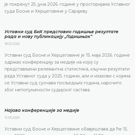
је покренут 25. јуна 2026. године у просторијама Уставног
суда Босне и Херцеговине у Сарајеву.
Уставни суд БиХ представио годишње резултате
рада и нову публикацију „Годишњак“
18.05.2026.
Уставни суд Босне и Херцеговине је 15. маја 2026. године
одржао конференцију за медије на којој су
представљени релевантна статистика, кључни резултати
рада Уставног суда у 2025. години, али и изазови с којима
се Уставни суд суочава посљедњих година, нарочито
због непопуњености судијског састава
Најава конференције за медије
12.05.2026.
Уставни суд Босне и Херцеговине обавјештава да ће 15.