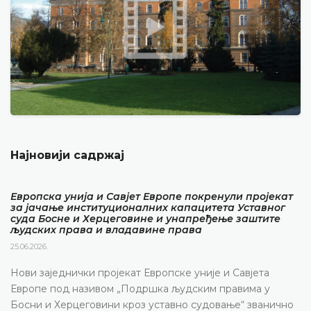
Најновији садржај
Европска унија и Савјет Европе покренули пројекат
за јачање институционалних капацитета Уставног
суда Босне и Херцеговине и унапређење заштите
људских права и владавине права
25.06.2026.
Нови заједнички пројекат Европске уније и Савјета
Европе под називом „Подршка људским правима у
Босни и Херцеговини кроз уставно судовање“ званично