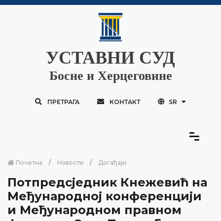
УСТАВНИ СУД
Босне и Херцеговине
ПРЕТРАГА
КОНТАКТ
SR
Почетна
Новости
Догађаји
Потпредсједник Кнежевић на
Међународној конференцији
и Међународном правном