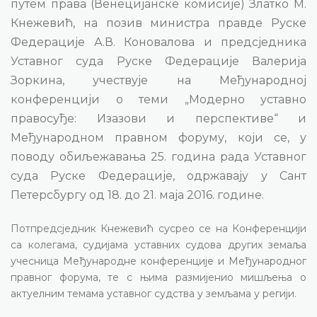
путем права (Венецијанске комисије) Златко М.
Кнежевић, на позив министра правде Руске
Федерације А.В. Коновалова и предсједника
Уставног суда Руске Федерације Валерија
Зоркина, учествује на Међународној
конференцији о теми „Модерно уставно
правосуђе: Изазови и перспективе“ и
Међународном правном форуму, који се, у
поводу обиљежавања 25. година рада Уставног
суда Руске Федерације, одржавају у Сант
Петерсбургу од 18. до 21. маја 2016. године.
Потпредсједник Кнежевић сусрео се на Конференцији
са колегама, судијама уставних судова других земаља
учесница Међународне конференције и Међународног
правног форума, те с њима размијенио мишљења о
актуелним темама уставног судства у земљама у регији.