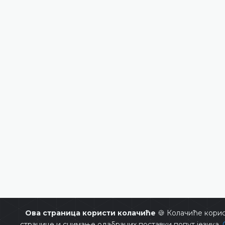
Ова страница користи колачиће
🍪 Колачиће кори
странице и снимање одабраних поставки попут језика.