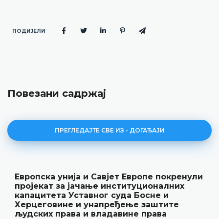
ПОДИЈЕЛИ
Повезани садржај
ПРЕГЛЕДАЈТЕ СВЕ ИЗ - ДОГАЂАЈИ
Савјет Европе покренули
Уставни суд БиХ 
е институционалних
резултате рада и 
ог суда Босне и
„Годишњак“
апређење заштите
18.05.2026.
владавине права