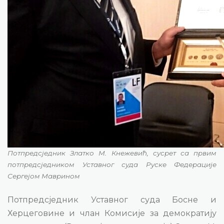
Потпредсједник Златко М. Кнежевић, сусрет са првим
потпредсједником Уставног суда Руске Федерације
Сергејом Маврином
Потпредсједник Уставног суда Босне и
Херцеговине и члан Комисије за демократију