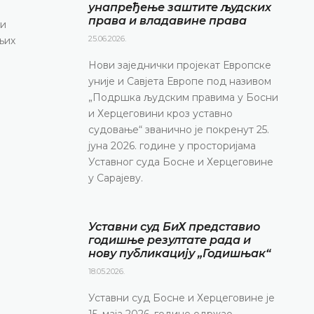
унапређење заштите људских
права и владавине права
 и
25.06.2026.
њих
Нови заједнички пројекат Европске
уније и Савјета Европе под називом
„Подршка људским правима у Босни
и Херцеговини кроз уставно
судовање“ званично је покренут 25.
јуна 2026. године у просторијама
Уставног суда Босне и Херцеговине
у Сарајеву.
Уставни суд БиХ представио
годишње резултате рада и
нову публикацију „Годишњак“
18.05.2026.
Уставни суд Босне и Херцеговине је
15. маја 2026. године одржао