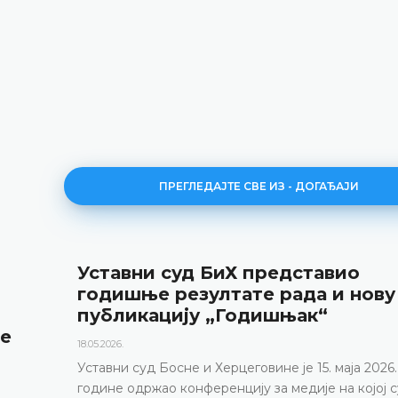
ПРЕГЛЕДАЈТЕ СВЕ ИЗ - ДОГАЂАЈИ
Уставни суд БиХ представио
годишње резултате рада и нову
публикацију „Годишњак“
не
18.05.2026.
Уставни суд Босне и Херцеговине је 15. маја 2026.
године одржао конференцију за медије на којој с