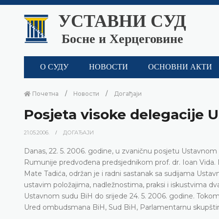
УСТАВНИ СУД
Босне и Херцеговине
О СУДУ
НОВОСТИ
ОСНОВНИ АКТИ
Почетна
Новости
Догађаји
Posjeta visoke delegacije
21.05.2006.
ДОГАЂАЈИ
Danas, 22. 5. 2006. godine, u zvaničnu posjetu Ustavnom
Rumunije predvođena predsjednikom prof. dr. Ioan Vida.
Mate Tadića, održan je i radni sastanak sa sudijama Ust
ustavim položajima, nadležnostima, praksi i iskustvima d
Ustavnom sudu BiH do srijede 24. 5. 2006. godine. Tokom 
Ured ombudsmana BiH, Sud BiH, Parlamentarnu skupštinu