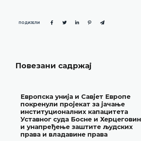
ПОДИЈЕЛИ
Повезани садржај
Европска унија и Савјет Европе
покренули пројекат за јачање
институционалних капацитета
Уставног суда Босне и Херцегови
и унапређење заштите људских
права и владавине права