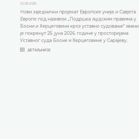
25.06.2026.
Нови заједнички пројекат Европске уније и Савјета
Европе под називом „Подршка људским правима у
Босни и Херцеговини кроз уставно судовање“ зван
је покренут 25. јуна 2026. године у просторијама
Уставног суда Босне и Херцеговине у Сарајеву.
ДЕТАЉНИЈЕ