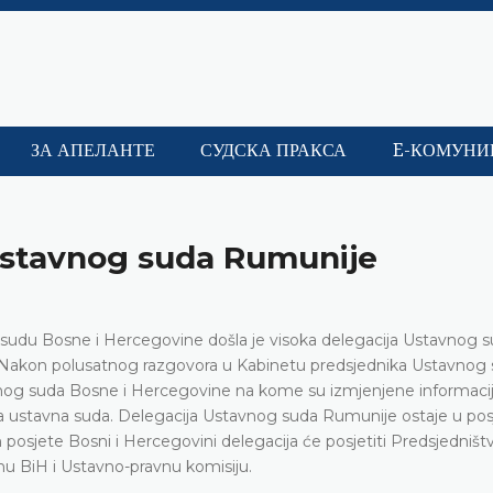
ЗА АПЕЛАНТЕ
СУДСКА ПРАКСА
E-КОМУНИ
 Ustavnog suda Rumunije
 sudu Bosne i Hercegovine došla je visoka delegacija Ustavnog 
 Nakon polusatnog razgovora u Kabinetu predsjednika Ustavnog 
avnog suda Bosne i Hercegovine na kome su izmjenjene informaci
va ustavna suda. Delegacija Ustavnog suda Rumunije ostaje u pos
posjete Bosni i Hercegovini delegacija će posjetiti Predsjedništ
 BiH i Ustavno-pravnu komisiju.