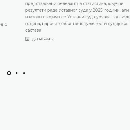
представљени релевантна статистика, кључни
резултати рада Уставног суда у 2025. години, али
изазови с којима се Уставни суд суочава посљед
година, нарочито због непопуњености судијског
ично
састава
ДЕТАЉНИЈЕ