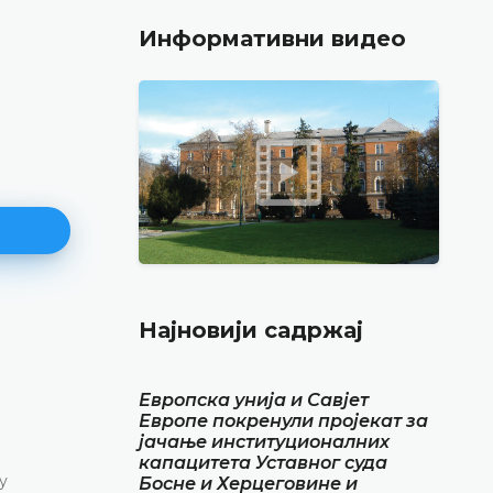
Информативни видео
Најновији садржај
Најава конференције за медиј
12.05.2026.
Европска унија и Савјет
Уставни суд Босне и Херцеговине обавјештава
Европе покренули пројекат за
маја 2026. године у термину од 10.00 до 11.30
јачање институционалних
конференцију за медије
капацитета Уставног суда
у
Босне и Херцеговине и
ДЕТАЉНИЈЕ