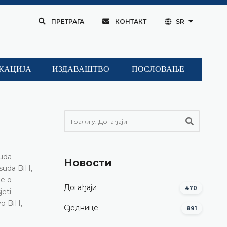
ПРЕТРАГА
КОНТАКТ
SR
КАЦИЈА
ИЗДАВАШТВО
ПОСЛОВАЊЕ
suda
Новости
suda BiH,
je o
Догађаји
470
jeti
vo BiH,
Сједнице
891