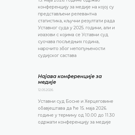
конференцију за медије на којој су
представљени релевантна
статистика, кључни резултати рада
Уставног суда у 2025. години, али и
изазови с којима се Уставни суд
суочава посљедњих година,
нарочито због непопуњености
судијског састава
Најава конференције за
медије
12.05.2026.
Уставни суд Босне и Херцеговине
обавјештава да ће 15. маја 2026.
године у термину од 10.00 до 11.30
одржати конференцију за медије