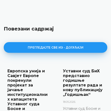
Повезани садржај
ПРЕГЛЕДАЈТЕ СВЕ ИЗ - ДОГАЂАЈИ
Уставни суд БиХ
Најава
представио
конференције за
годишње
медије
резултате рада и
12.05.2026.
нову публикацију
„Годишњак“
Уставни суд Босне и
Херцеговине
18.05.2026.
обавјештава да ће 15.
Уставни суд Босне и