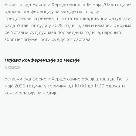
Уставни суд Босне и Херцеговине је 15. маја 2026. године
одржао конференцију за медије на којој су
представљени релевантна статистика, кључни резултати
рада Уставног суда у 2025. години, али и изазови с којима
се Уставни суд суочава посљедњих година, нарочито
због непопуњености судијског састава
Најава конференције за медије
12.05.2026.
Уставни суд Босне и Херцеговине обавјештава да ће 15.
маја 2026. године у термину од 10.00 до 11.30 одржати
конференцију за медије