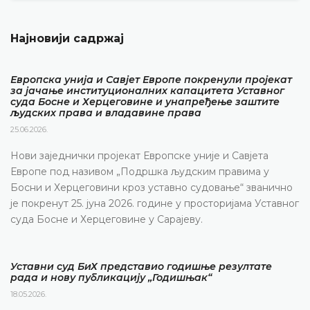
Најновији садржај
Европска унија и Савјет Европе покренули пројекат
за јачање институционалних капацитета Уставног
суда Босне и Херцеговине и унапређење заштите
људских права и владавине права
25.06.2026.
Нови заједнички пројекат Европске уније и Савјета
Европе под називом „Подршка људским правима у
Босни и Херцеговини кроз уставно судовање“ званично
је покренут 25. јуна 2026. године у просторијама Уставног
суда Босне и Херцеговине у Сарајеву.
Уставни суд БиХ представио годишње резултате
рада и нову публикацију „Годишњак“
18.05.2026.