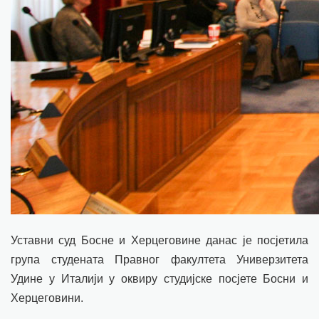
Уставни суд Босне и Херцеговине данас је посјетила
група студената Правног факултета Универзитета
Удине у Италији у оквиру студијске посјете Босни и
Херцеговини.