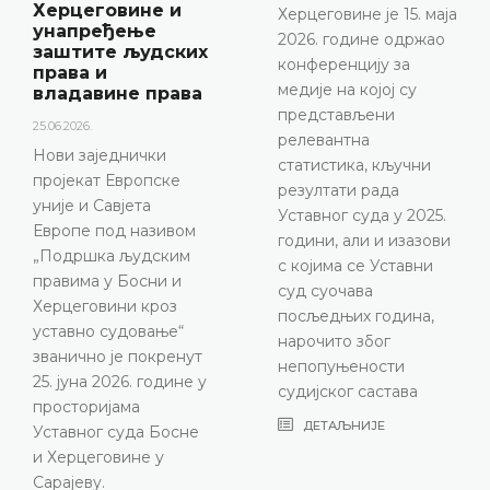
маја 2026. године у
Херцеговине је 15. маја
термину од 10.00 до
2026. године одржао
11.30 одржати
конференцију за
конференцију за
медије на којој су
медије
представљени
ДЕТАЉНИЈЕ
релевантна
статистика, кључни
резултати рада
Уставног суда у 2025.
години, али и изазови
с којима се Уставни
суд суочава
посљедњих година,
нарочито због
непопуњености
судијског састава
ДЕТАЉНИЈЕ