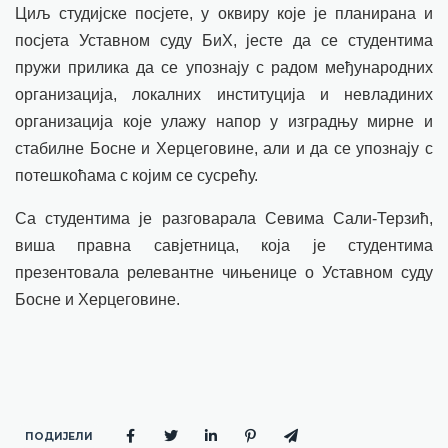
Циљ студијске посјете, у оквиру које је планирана и
посјета Уставном суду БиХ, јесте да се студентима
пружи прилика да се упознају с радом међународних
организација, локалних институција и невладиних
организација које улажу напор у изградњу мирне и
стабилне Босне и Херцеговине, али и да се упознају с
потешкоћама с којим се сусрећу.
Са студентима је разговарала Севима Сали-Терзић,
виша правна савјетница, која је студентима
презентовала релевантне чињенице о Уставном суду
Босне и Херцеговине.
ПОДИЈЕЛИ