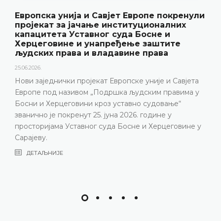
Европска унија и Савјет Европе покренули
пројекат за јачање институционалних
капацитета Уставног суда Босне и
Херцеговине и унапређење заштите
људских права и владавине права
25.06.2026.
Нови заједнички пројекат Европске уније и Савјета
Европе под називом „Подршка људским правима у
Босни и Херцеговини кроз уставно судовање“
званично је покренут 25. јуна 2026. године у
просторијама Уставног суда Босне и Херцеговине у
Сарајеву.
ДЕТАЉНИЈЕ