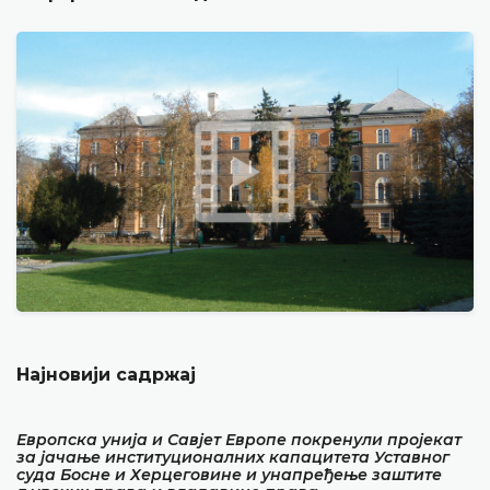
Најновији садржај
Европска унија и Савјет Европе покренули пројекат
за јачање институционалних капацитета Уставног
суда Босне и Херцеговине и унапређење заштите