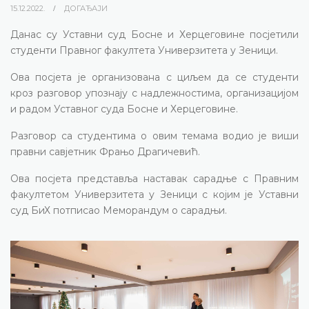
15.12.2022.
ДОГАЂАЈИ
Данас су Уставни суд Босне и Херцеговине посјетили
студенти Правног факултета Универзитета у Зеници.
Ова посјета је организована с циљем да се студенти
кроз разговор упознају с надлежностима, организацијом
и радом Уставног суда Босне и Херцеговине.
Разговор са студентима о овим темама водио је виши
правни савјетник Фрањо Драгичевић.
Ова посјета представља наставак сарадње с Правним
факултетом Универзитета у Зеници с којим је Уставни
суд БиХ потписао Меморандум о сарадњи.