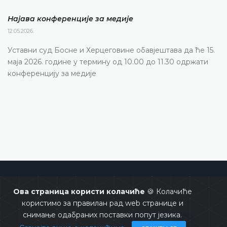
Најава конференције за медије
12.05.2026.
Уставни суд Босне и Херцеговине обавјештава да ће 15.
маја 2026. године у термину од 10.00 до 11.30 одржати
конференцију за медије
Уставни суд Босне и Херцеговине
Ова страница користи колачиће
🍪 Колачиће
користимо за правилан рад web странице и
снимање одабраних поставки попут језика.