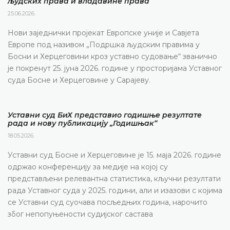
људских права и владавине права
25.06.2026.
Нови заједнички пројекат Европске уније и Савјета
Европе под називом „Подршка људским правима у
Босни и Херцеговини кроз уставно судовање“ званично
је покренут 25. јуна 2026. године у просторијама Уставног
суда Босне и Херцеговине у Сарајеву.
Уставни суд БиХ представио годишње резултате
рада и нову публикацију „Годишњак“
18.05.2026.
Уставни суд Босне и Херцеговине је 15. маја 2026. године
одржао конференцију за медије на којој су
представљени релевантна статистика, кључни резултати
рада Уставног суда у 2025. години, али и изазови с којима
се Уставни суд суочава посљедњих година, нарочито
због непопуњености судијског састава