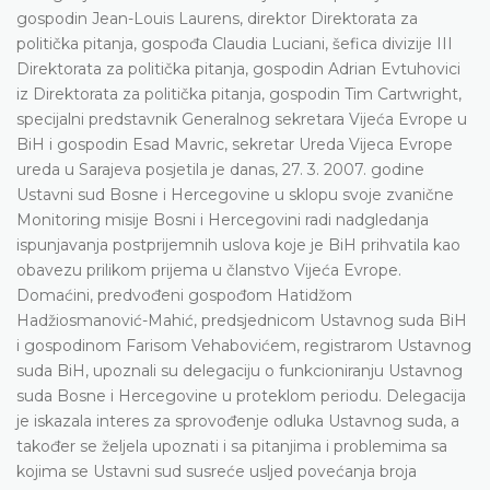
gospodin Jean-Louis Laurens, direktor Direktorata za
politička pitanja, gospođa Claudia Luciani, šefica divizije III
Direktorata za politička pitanja, gospodin Adrian Evtuhovici
iz Direktorata za politička pitanja, gospodin Tim Cartwright,
specijalni predstavnik Generalnog sekretara Vijeća Evrope u
BiH i gospodin Esad Mavric, sekretar Ureda Vijeca Evrope
ureda u Sarajeva posjetila je danas, 27. 3. 2007. godine
Ustavni sud Bosne i Hercegovine u sklopu svoje zvanične
Monitoring misije Bosni i Hercegovini radi nadgledanja
ispunjavanja postprijemnih uslova koje je BiH prihvatila kao
obavezu prilikom prijema u članstvo Vijeća Evrope.
Domaćini, predvođeni gospođom Hatidžom
Hadžiosmanović-Mahić, predsjednicom Ustavnog suda BiH
i gospodinom Farisom Vehabovićem, registrarom Ustavnog
suda BiH, upoznali su delegaciju o funkcioniranju Ustavnog
suda Bosne i Hercegovine u proteklom periodu. Delegacija
je iskazala interes za sprovođenje odluka Ustavnog suda, a
također se željela upoznati i sa pitanjima i problemima sa
kojima se Ustavni sud susreće usljed povećanja broja