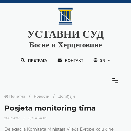
УСТАВНИ СУД
Босне и Херцеговине
ПРЕТРАГА
КОНТАКТ
SR
Почетна
Новости
Догађаји
Posjeta monitoring tima
26.03.2007.
ДОГАЂАЈИ
Delegacija Komiteta Ministara Vijeća Evrope koju čine