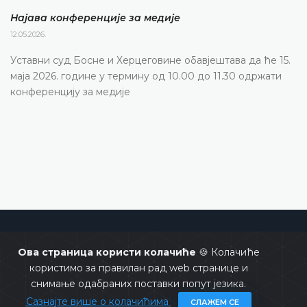
Најава конференције за медије
12.05.2026.
Уставни суд Босне и Херцеговине обавјештава да ће 15.
маја 2026. године у термину од 10.00 до 11.30 одржати
конференцију за медије
Уставни суд Босне и Херцеговине
Ова страница користи колачиће
🍪 Колачиће
користимо за правилан рад web странице и
снимање одабраних поставки попут језика.
Сазнајте више о колачићима
СЛАЖЕМ СЕ
Copyrights @ 2026
Уставни суд БиХ
Сва права задржана.