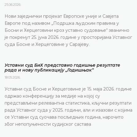
25.06.2026.
Нови заједнички пројекат Европске уније и Савјета
Европе под називом „Подршка људским правима у
Босни и Херцеговини кроз уставно судовање“ званично
је покренут 25. јуна 2026. године у просторијама Уставног
суда Босне и Херцеговине у Сарајеву.
Уставни суд БиХ представио годишње резултате
рада и нову публикацију „Годишњак“
18.05.2026.
Уставни суд Босне и Херцеговине је 15. маја 2026. године
одржао конференцију за медије на којој су
представљени релевантна статистика, кључни резултати
рада Уставног суда у 2025. години, али и изазови с којима
се Уставни суд суочава посљедњих година, нарочито
због непопуњености судијског састава