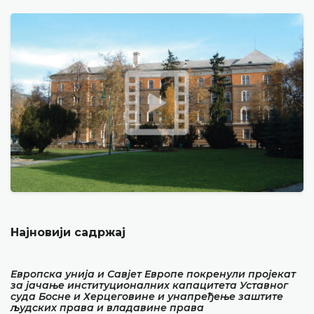
Најновији садржај
Европска унија и Савјет Европе покренули пројекат
за јачање институционалних капацитета Уставног
суда Босне и Херцеговине и унапређење заштите
људских права и владавине права