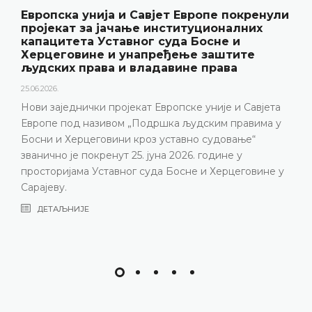
Европска унија и Савјет Европе покренули
пројекат за јачање институционалних
капацитета Уставног суда Босне и
Херцеговине и унапређење заштите
људских права и владавине права
25.06.2026.
Нови заједнички пројекат Европске уније и Савјета
Европе под називом „Подршка људским правима у
Босни и Херцеговини кроз уставно судовање“
званично је покренут 25. јуна 2026. године у
просторијама Уставног суда Босне и Херцеговине у
Сарајеву.
ДЕТАЉНИЈЕ