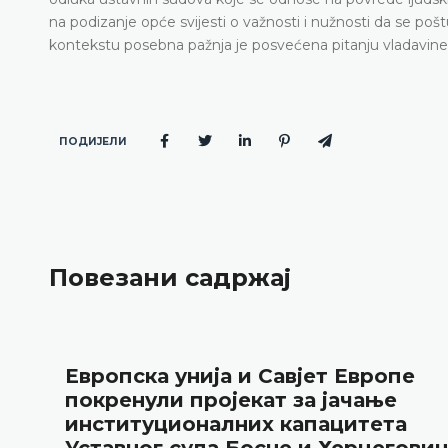
na podizanje opće svijesti o važnosti i nužnosti da se poštu
kontekstu posebna pažnja je posvećena pitanju vladavine 
ПОДИЈЕЛИ
Повезани садржај
Европска унија и Савјет Европе
покренули пројекат за јачање
институционалних капацитета
Уставног суда Босне и Херцегови