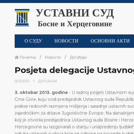
УСТАВНИ СУД
Босне и Херцеговине
О СУДУ
НОВОСТИ
ОСНОВНИ АКТИ
Почетна
Новости
Догађаји
Posjeta delegacije Ustavn
02.10.2013.
ДОГАЂАЈИ
3. oktobar 2013. godine
- U radnoj posjeti Ustavnom s
Crne Gore, koju vodi predsjednik Ustavnog suda Republike
prakse redovnih razmjena mišljenja i saradnje ustavnih sud
zajedničkim za države Jugoistočne Evrope. Na današnj
koji je otvorila predsjednica Ustavnog suda Bosne i Herce
Hercegovine su razgovarali o stanju i unapređenju ljudskih
odluka ustavnih sudova koje se odnose na povrede ljudski