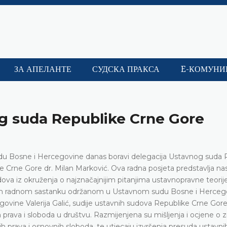
ЗА АПЕЛАНТЕ
СУДСКА ПРАКСА
E-КОМУНИ
og suda Republike Crne Gore
udu Bosne i Hercegovine danas boravi delegacija Ustavnog suda 
 Crne Gore dr. Milan Marković. Ova radna posjeta predstavlja na
ova iz okruženja o najznačajnijim pitanjima ustavnopravne teorije
em radnom sastanku održanom u Ustavnom sudu Bosne i Herceg
govine Valerija Galić, sudije ustavnih sudova Republike Crne Gore
 prava i sloboda u društvu. Razmijenjena su mišljenja i ocjene o 
h prava i osnovnih sloboda, te utjecaju izvršenja presuda ustavn