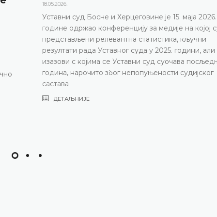
18.05.2026.
Уставни суд Босне и Херцеговине је 15. маја 2026.
године одржао конференцију за медије на којој с
представљени релевантна статистика, кључни
резултати рада Уставног суда у 2025. години, али
изазови с којима се Уставни суд суочава посљед
година, нарочито због непопуњености судијског
ично
састава
ДЕТАЉНИЈЕ