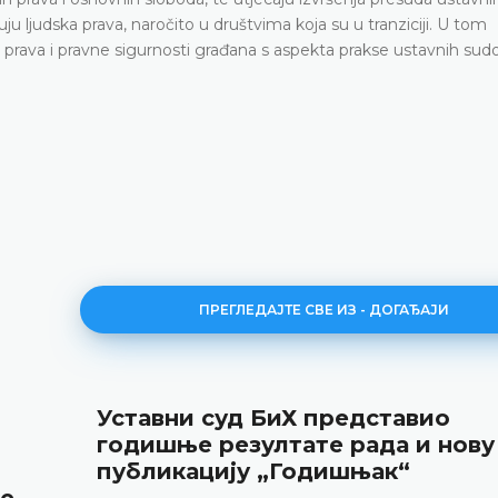
ju ljudska prava, naročito u društvima koja su u tranziciji. U tom
prava i pravne sigurnosti građana s aspekta prakse ustavnih sud
ПРЕГЛЕДАЈТЕ СВЕ ИЗ - ДОГАЂАЈИ
Уставни суд БиХ представио
годишње резултате рада и нову
публикацију „Годишњак“
не