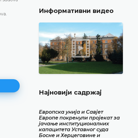
Информативни видео
ova.
Најновији садржај
Европска унија и Савјет
Најава конференције за медиј
Европе покренули пројекат за
јачање институционалних
12.05.2026.
капацитета Уставног суда
Уставни суд Босне и Херцеговине обавјештава
Босне и Херцеговине и