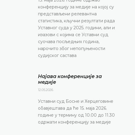
конференцију за медије на којој су
представљени релевантна
статистика, кључни резултати рада
Уставног суда у 2025. години, али и
изазови с којима се Уставни суд
суочава посљедњих година,
нарочито због непопуњености
судијског састава
Најава конференције за
медије
12.05.2026.
Уставни суд Босне и Херцеговине
обавјештава да ће 15. маја 2026.
године у термину од 10.00 до 11.30
одржати конференцију за медије