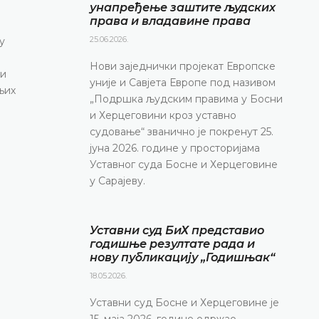
маја 2026. године у термину од 10.00 до 11.30
унапређење заштите људских
права и владавине права
конференцију за медије
25.06.2026.
у
ДЕТАЉНИЈЕ
Нови заједнички пројекат Европске
 и
уније и Савјета Европе под називом
њих
„Подршка људским правима у Босни
и Херцеговини кроз уставно
судовање“ званично је покренут 25.
јуна 2026. године у просторијама
Уставног суда Босне и Херцеговине
у Сарајеву.
Уставни суд БиХ представио
годишње резултате рада и
нову публикацију „Годишњак“
18.05.2026.
Уставни суд Босне и Херцеговине је
15. маја 2026. године одржао