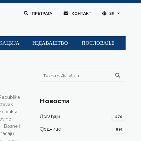
ПРЕТРАГА
КОНТАКТ
SR
КАЦИЈА
ИЗДАВАШТВО
ПОСЛОВАЊЕ
Republike
Новости
stavak
 i prakse
Догађаји
470
ovine,
 i Bosne i
Сједнице
891
značaju
ih sudova