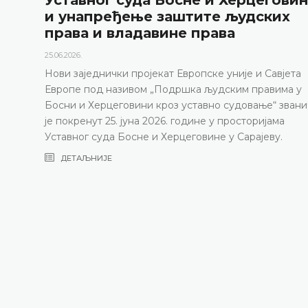
и унапређење заштите људских
права и владавине права
25.06.2026.
Нови заједнички пројекат Европске уније и Савјета
Европе под називом „Подршка људским правима у
Босни и Херцеговини кроз уставно судовање“ зван
је покренут 25. јуна 2026. године у просторијама
Уставног суда Босне и Херцеговине у Сарајеву.
ДЕТАЉНИЈЕ