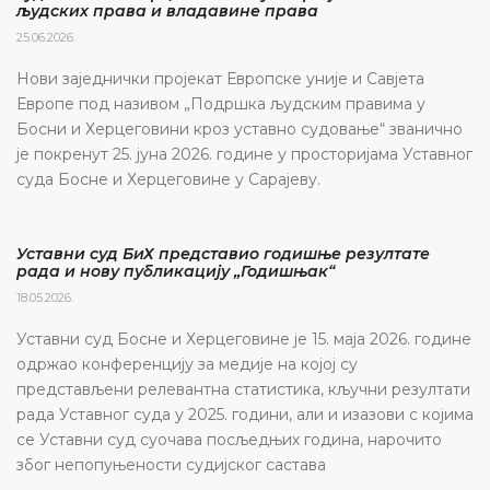
људских права и владавине права
25.06.2026.
Нови заједнички пројекат Европске уније и Савјета
Европе под називом „Подршка људским правима у
Босни и Херцеговини кроз уставно судовање“ званично
је покренут 25. јуна 2026. године у просторијама Уставног
суда Босне и Херцеговине у Сарајеву.
Уставни суд БиХ представио годишње резултате
рада и нову публикацију „Годишњак“
18.05.2026.
Уставни суд Босне и Херцеговине је 15. маја 2026. године
одржао конференцију за медије на којој су
представљени релевантна статистика, кључни резултати
рада Уставног суда у 2025. години, али и изазови с којима
се Уставни суд суочава посљедњих година, нарочито
због непопуњености судијског састава