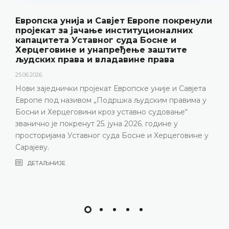
 Европе покренули
Уставни суд БиХ предс
титуционалних
резултате рада и нову п
а Босне и
„Годишњак“
ење заштите
18.05.2026.
ине права
Уставни суд Босне и Херцеговине
године одржао конференцију за
пске уније и Савјета
представљени релевантна стат
 људским правима у
резултати рада Уставног суда у
авно судовање“
изазови с којима се Уставни с
026. године у
година, нарочито због непопу
осне и Херцеговине у
састава
ДЕТАЉНИЈЕ