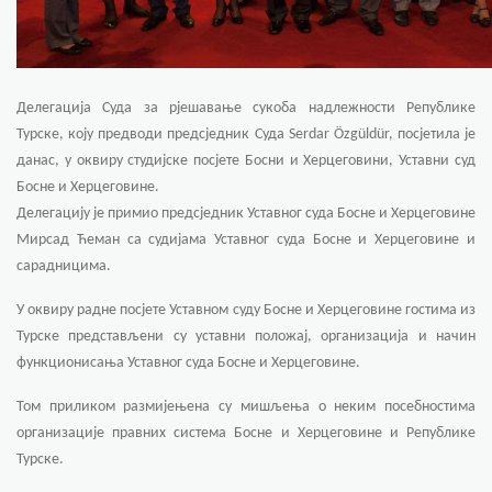
Делегација Суда за рјешавање сукоба надлежности Републике
Турске, коју предводи предсједник Суда
Serdar Özgüldür
, посјетила је
данас, у оквиру студијске посјете Босни и Херцеговини, Уставни суд
Босне и Херцеговине.
Делегацију је примио предсједник Уставног суда Босне и Херцеговине
Мирсад Ћеман са судијама Уставног суда Босне и Херцеговине и
сарадницима.
У оквиру радне посјете Уставном суду Босне и Херцеговине гостима из
Турске представљени су уставни положај, организација и начин
функционисања Уставног суда Босне и Херцеговине.
Том приликом размијењена су мишљења о неким посебностима
организације правних система Босне и Херцеговине и Републике
Турске.