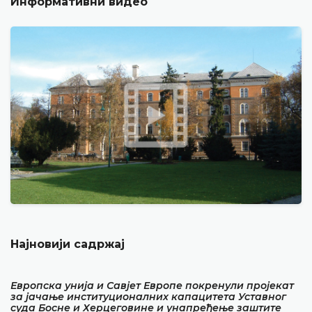
Информативни видео
Најновији садржај
Европска унија и Савјет Европе покренули пројекат
за јачање институционалних капацитета Уставног
суда Босне и Херцеговине и унапређење заштите