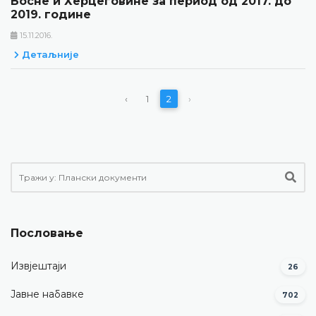
Босне и Херцеговине за период од 2017. до
2019. године
15.11.2016.
Детаљније
‹
1
2
›
Пословање
Извјештаји
26
Јавне набавке
702