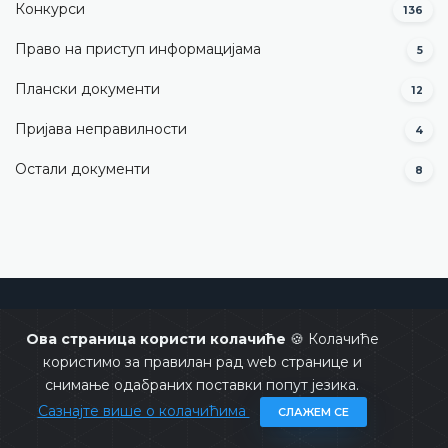
Конкурси
136
Право на приступ информацијама
5
Плански документи
12
Пријава неправилности
4
Остали документи
8
Уставни суд Босне и Херцеговине
Ова страница користи колачиће
🍪 Колачиће
користимо за правилан рад web странице и
снимање одабраних поставки попут језика.
Сазнајте више о колачићима
СЛАЖЕМ СЕ
Copyrights @ 2026
Уставни суд БиХ
Сва права задржана.