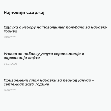
Најновији садржај
Одлука о избору најповолјнијег понуђача за набавку
горива
28.07.2026.
Уговор за набавку услуга сервисиранја и
одржаванја лифта
24.07.2026.
Привремени план набавки за период јануар –
септембар 2026. године
14.07.2026.