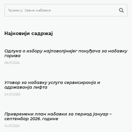
Најновији садржај
Одлука о избору најповолјнијег понуђача за набавку
горива
28.07.2026.
Уговор за набавку услуга сервисиранја и
одржаванја лифта
24.07.2026.
Привремени план набавки за период јануар –
септембар 2026. године
14.07.2026.