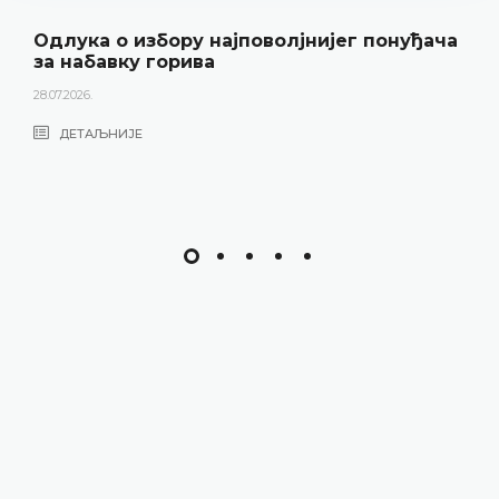
Одлука о избору најповолјнијег понуђача
за набавку горива
28.07.2026.
ДЕТАЉНИЈЕ