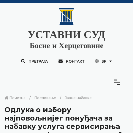
УСТАВНИ СУД
Босне и Херцеговине
ПРЕТРАГА
КОНТАКТ
SR
Почетна
Пословање
Јавне набавке
Одлука о избору
најповољнијег понуђача за
набавку услуга сервисирања