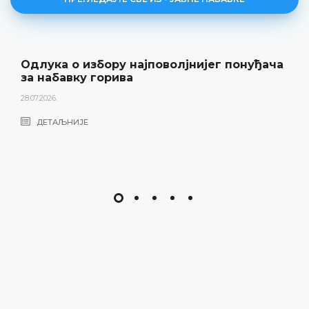
Одлука о избору најповолјнијег понуђача
за набавку горива
28.07.2026.
ДЕТАЉНИЈЕ