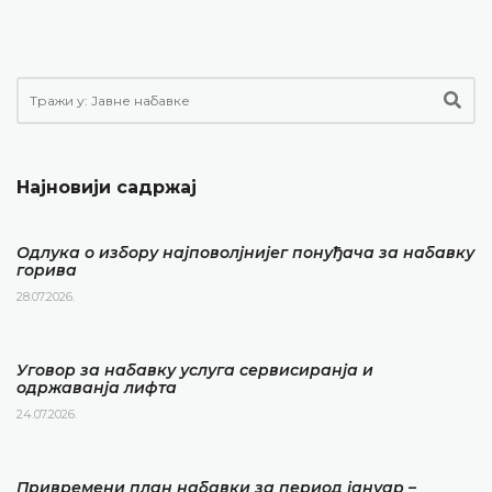
Најновији садржај
Одлука о избору најповолјнијег понуђача за набавку
горива
28.07.2026.
Уговор за набавку услуга сервисиранја и
одржаванја лифта
24.07.2026.
Привремени план набавки за период јануар –