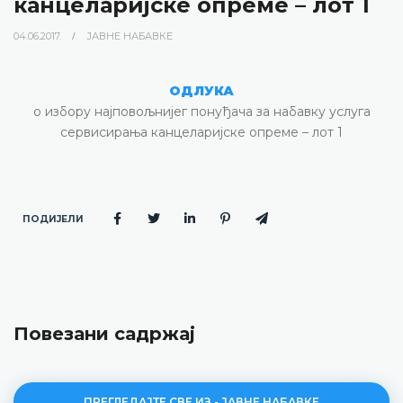
канцеларијске опреме – лот 1
04.06.2017.
ЈАВНЕ НАБАВКЕ
ОДЛУКА
о избору најповољнијег понуђача за набавку услуга
сервисирања канцеларијске опреме – лот 1
ПОДИЈЕЛИ
Повезани садржај
ПРЕГЛЕДАЈТЕ СВЕ ИЗ - ЈАВНЕ НАБАВКЕ