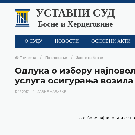
УСТАВНИ СУД
Босне и Херцеговине
О СУДУ
НОВОСТИ
ОСНОВНИ АКТИ
Почетна
Пословање
Јавне набавке
Одлука о избору најпово
услуга осигурања возила
12.12.2017.
ЈАВНЕ НАБАВКЕ
о избору најповољнијег по