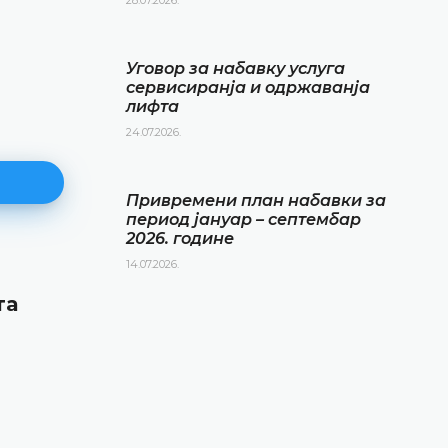
Уговор за набавку услуга
сервисиранја и одржаванја
лифта
24.07.2026.
Привремени план набавки за
период јануар – септембар
2026. године
14.07.2026.
Привремени план набавки за
та
период јануар – септембар 20
године
14.07.2026.
ДЕТАЉНИЈЕ