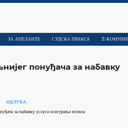
ЗА АПЕЛАНТЕ
СУДСКА ПРАКСА
E-КОМУНИ
љнијег понуђача за набавку
ОДЛУКА
нуђача за набавку услуга осигурања возила