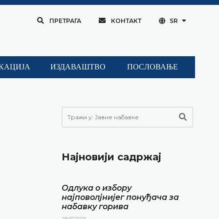
ПРЕТРАГА
КОНТАКТ
SR
КАЦИЈА
ИЗДАВАШТВО
ПОСЛОВАЊЕ
Најновији садржај
Одлука о избору
најповолјнијег понуђача за
набавку горива
28.07.2026.