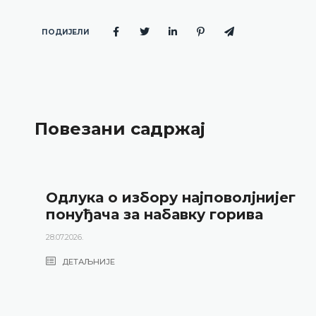
ПОДИЈЕЛИ
Повезани садржај
Одлука о избору најповолјнијег
понуђача за набавку горива
28.07.2026.
ДЕТАЉНИЈЕ