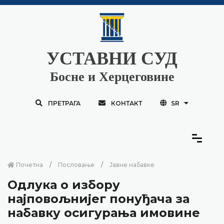
УСТАВНИ СУД
Босне и Херцеговине
ПРЕТРАГА
КОНТАКТ
SR
Почетна
Пословање
Јавне набавке
Одлука о избору
најповољнијег понуђача за
набавку осигурања имовине