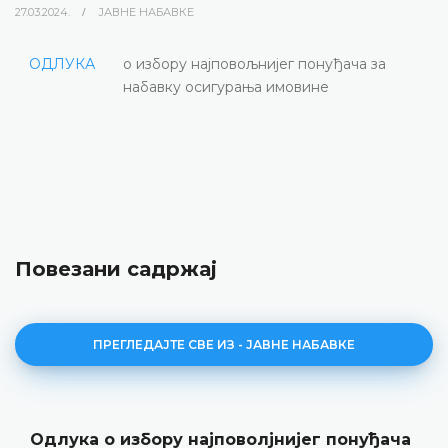
27.03.2024.
ЈАВНЕ НАБАВКЕ
ОДЛУКА
о избору најповољнијег понуђача за
набавку осигурања имовине
Повезани садржај
ПРЕГЛЕДАЈТЕ СВЕ ИЗ - ЈАВНЕ НАБАВКЕ
Одлука о избору најповолјнијег понуђача