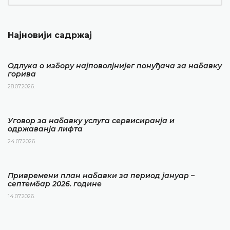
Најновији садржај
Одлука о избору најповолјнијег понуђача за набавку
горива
28.07.2026.
Уговор за набавку услуга сервисиранја и
одржаванја лифта
24.07.2026.
Привремени план набавки за период јануар –
септембар 2026. године
14.07.2026.