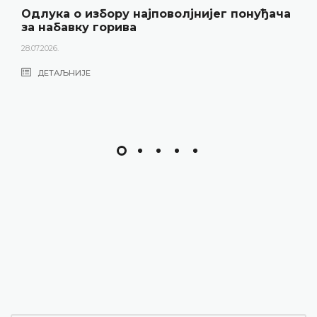
Одлука о избору најповолјнијег понуђача
за набавку горива
28.07.2026.
ДЕТАЉНИЈЕ