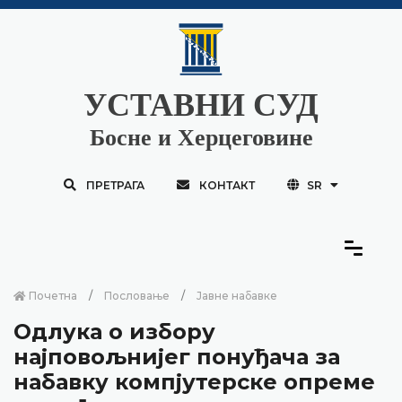
УСТАВНИ СУД
Босне и Херцеговине
ПРЕТРАГА
КОНТАКТ
SR
Почетна
Пословање
Јавне набавке
Одлука о избору
најповољнијег понуђача за
набавку компјутерске опреме