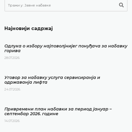
Најновији садржај
Одлука о избору најповолјнијег понуђача за набавку
горива
28.07.2026.
Уговор за набавку услуга сервисиранја и
одржаванја лифта
24.07.2026.
Привремени план набавки за период јануар –
септембар 2026. године
14.07.2026.