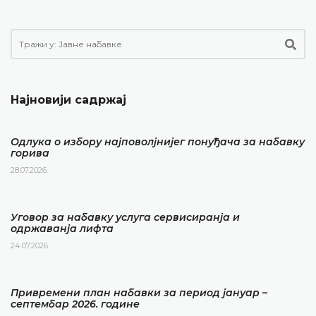
Најновији садржај
Одлука о избору најповолјнијег понуђача за набавку
горива
28.07.2026.
Уговор за набавку услуга сервисиранја и
одржаванја лифта
24.07.2026.
Привремени план набавки за период јануар –
септембар 2026. године