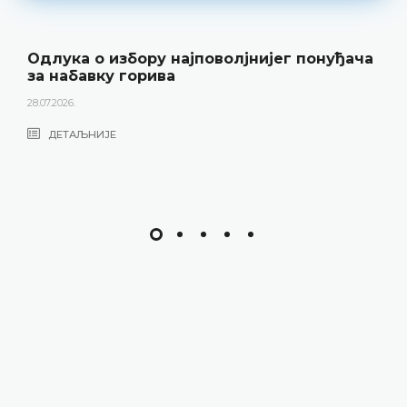
Одлука о избору најповолјнијег понуђача
за набавку горива
28.07.2026.
ДЕТАЉНИЈЕ