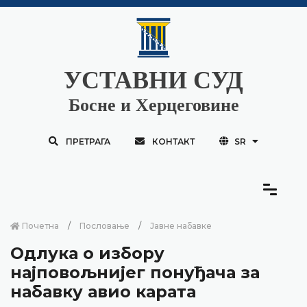
УСТАВНИ СУД
Босне и Херцеговине
ПРЕТРАГА
КОНТАКТ
SR
Почетна
Пословање
Јавне набавке
Одлука о избору
најповољнијег понуђача за
набавку авио карата