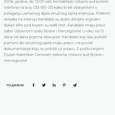
2006. godine, do 12:00 sati, kontaktirati Ustavni sud putem
telefona na broj 033-561-133 kako bi bili obavješteni o
polaganju usmenog dijela stručnog ispita-intervjua. Prilikom
dolaska na intervju kandidati su dužni donijeti orginalni
dokaz šifre pod kojom su radili test. Kandidati imaju pravo
žalbe Ustavnom sudu Bosne i Hercegovine u roku od 15
dana od dana prijema obavijesti. Kandidati koji nisu položili
pismeni dio stručnog ispita imaju pravo i na povrat
dokumentacije koju su priložili uz prijavu. S poštovanjem,
Dušan Kalember Generalni sekretar Ustavni sud Bosne i
Hercegovine
ПОДИЈЕЛИ