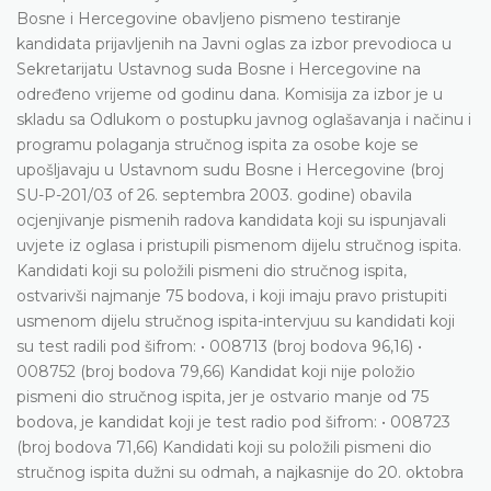
Bosne i Hercegovine obavljeno pismeno testiranje
kandidata prijavljenih na Javni oglas za izbor prevodioca u
Sekretarijatu Ustavnog suda Bosne i Hercegovine na
određeno vrijeme od godinu dana. Komisija za izbor je u
skladu sa Odlukom o postupku javnog oglašavanja i načinu i
programu polaganja stručnog ispita za osobe koje se
upošljavaju u Ustavnom sudu Bosne i Hercegovine (broj
SU-P-201/03 of 26. septembra 2003. godine) obavila
ocjenjivanje pismenih radova kandidata koji su ispunjavali
uvjete iz oglasa i pristupili pismenom dijelu stručnog ispita.
Kandidati koji su položili pismeni dio stručnog ispita,
ostvarivši najmanje 75 bodova, i koji imaju pravo pristupiti
usmenom dijelu stručnog ispita-intervjuu su kandidati koji
su test radili pod šifrom: • 008713 (broj bodova 96,16) •
008752 (broj bodova 79,66) Kandidat koji nije položio
pismeni dio stručnog ispita, jer je ostvario manje od 75
bodova, je kandidat koji je test radio pod šifrom: • 008723
(broj bodova 71,66) Kandidati koji su položili pismeni dio
stručnog ispita dužni su odmah, a najkasnije do 20. oktobra