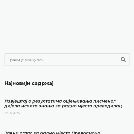
Најновији садржај
Извјештај о резултатима оцјењивања писменог
дијела испита знања за радно мјесто преводилац
29.07.2026.
Јавни оглас за радно мјесто Преводиоца