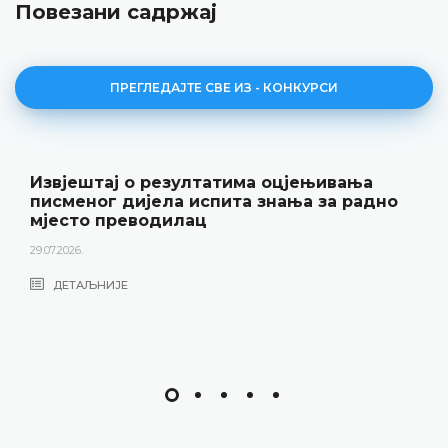
Повезани садржај
ПРЕГЛЕДАЈТЕ СВЕ ИЗ - КОНКУРСИ
Извјештај о резултатима оцјењивања
писменог дијела испита знања за радно
мјесто преводилац
29.07.2026.
ДЕТАЉНИЈЕ