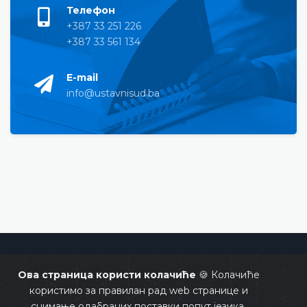
Телефон
+387 33 251 226
+387 33 561 134
E-mail
info@ustavnisud.ba
Уставни суд Босне и Херцеговине
Ова страница користи колачиће
🍪 Колачиће
користимо за правилан рад web странице и
снимање одабраних поставки попут језика.