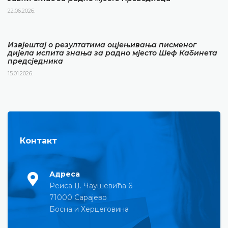
22.06.2026.
Извјештај о резултатима оцјењивања писменог
дијела испита знања за радно мјесто Шеф Кабинета
предсједника
15.01.2026.
Контакт
Адреса
Реиса Џ. Чаушевића 6
71000 Сарајево
Босна и Херцеговина