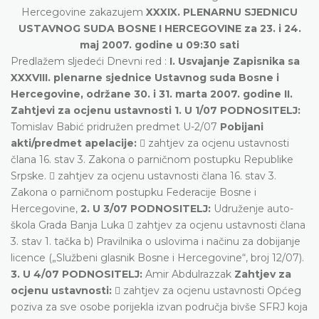
Hercegovine zakazujem
XXXIX. PLENARNU SJEDNICU
USTAVNOG SUDA BOSNE I HERCEGOVINE za 23. i 24.
maj 2007. godine u 09:30 sati
Predlažem sljedeći Dnevni red :
I. Usvajanje Zapisnika sa
XXXVIII. plenarne sjednice Ustavnog suda Bosne i
Hercegovine, održane 30. i 31. marta 2007. godine II.
Zahtjevi za ocjenu ustavnosti
1. U 1/07 PODNOSITELJ:
Tomislav Babić pridružen predmet U-2/07
Pobijani
akti/predmet apelacije:
 zahtjev za ocjenu ustavnosti
člana 16. stav 3. Zakona o parničnom postupku Republike
Srpske.  zahtjev za ocjenu ustavnosti člana 16. stav 3.
Zakona o parničnom postupku Federacije Bosne i
Hercegovine,
2. U 3/07 PODNOSITELJ:
Udruženje auto-
škola Grada Banja Luka  zahtjev za ocjenu ustavnosti člana
3. stav 1. tačka b) Pravilnika o uslovima i načinu za dobijanje
licence („Službeni glasnik Bosne i Hercegovine“, broj 12/07).
3. U 4/07 PODNOSITELJ:
Amir Abdulrazzak
Zahtjev za
ocjenu ustavnosti:
 zahtjev za ocjenu ustavnosti Općeg
poziva za sve osobe porijekla izvan područja bivše SFRJ koja