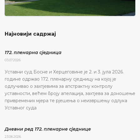
Најновији садржај
172. пленарна сједницa
03.07.2026.
Уставни суд Босне и Херцеговине је 2. и 3. јула 2026.
године одржао 172. пленарну сједницу на којој је
одлучивао о захтјевима за апстрактну контролу
уставности, већем броју апелација, захтјева за доношење
привремених мјера те рјешења о неизвршењу одлука
Уставног суда
Дневни ред 172. пленарне сједнице
23.06.2026.