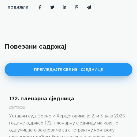
ПОДИЈЕЛИ
Повезани садржај
ПРЕГЛЕДАЈТЕ СВЕ ИЗ - СЈЕДНИЦЕ
Дневни ред 172. пленарне сједнице
23.06.2026.
026.
Уставни суд Босне и Херцеговине одржаће 172.
е
пленарну сједницу 2. и 3. јула 2026. године
ДЕТАЉНИЈЕ