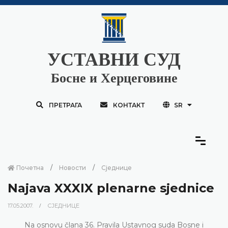
УСТАВНИ СУД
Босне и Херцеговине
ПРЕТРАГА
КОНТАКТ
SR
Почетна
Новости
Сједнице
Najava XXXIX plenarne sjednice
17.05.2007.
СЈЕДНИЦЕ
Na osnovu člana 36. Pravila Ustavnog suda Bosne i