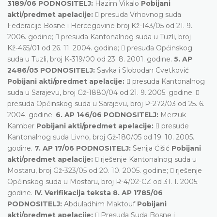
3189/06 PODNOSITELJ:
Hazim Vikalo
Pobijani
akti/predmet apelacije:
 presuda Vrhovnog suda
Federacije Bosne i Hercegovine broj Kž-143/05 od 21. 9.
2006. godine;  presuda Kantonalnog suda u Tuzli, broj
Kž-465/01 od 26. 11. 2004. godine;  presuda Općinskog
suda u Tuzli, broj K-319/00 od 23. 8. 2001. godine.
5. AP
2486/05 PODNOSITELJ:
Savka i Slobodan Cvetković
Pobijani akti/predmet apelacije:
 presuda Kantonalnog
suda u Sarajevu, broj Gž-1880/04 od 21. 9. 2005. godine; 
presuda Općinskog suda u Sarajevu, broj P-272/03 od 25. 6.
2004. godine.
6. AP 146/06 PODNOSITELJ:
Merzuk
Kamber
Pobijani akti/predmet apelacije:
 presude
Kantonalnog suda Livno, broj Gž-180/05 od 19. 10. 2005.
godine.
7. AP 17/06 PODNOSITELJ:
Senija Ćišić
Pobijani
akti/predmet apelacije:
 rješenje Kantonalnog suda u
Mostaru, broj Gž-323/05 od 20. 10. 2005. godine;  rješenje
Općinskog suda u Mostaru, broj R-4/02-CZ od 31. 1. 2005.
godine.
IV. Verifikacija teksta 8. AP 1785/06
PODNOSITELJ:
Abduladhim Maktouf
Pobijani
akti/predmet apelacije:
 Presuda Suda Bosne i