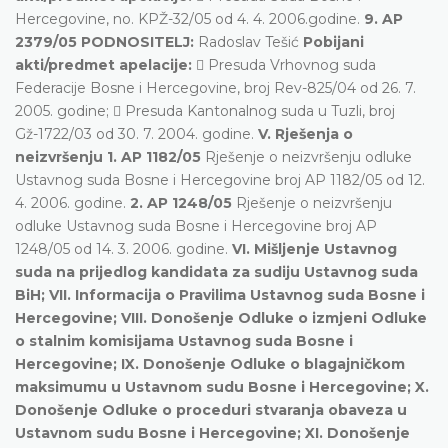
Hercegovine, no. KPŽ-32/05 od 4. 4. 2006.godine.
9. AP
2379/05 PODNOSITELJ:
Radoslav Tešić
Pobijani
akti/predmet apelacije:
 Presuda Vrhovnog suda
Federacije Bosne i Hercegovine, broj Rev-825/04 od 26. 7.
2005. godine;  Presuda Kantonalnog suda u Tuzli, broj
Gž-1722/03 od 30. 7. 2004. godine.
V. Rješenja o
neizvršenju 1. AP 1182/05
Rješenje o neizvršenju odluke
Ustavnog suda Bosne i Hercegovine broj AP 1182/05 od 12.
4. 2006. godine.
2. AP 1248/05
Rješenje o neizvršenju
odluke Ustavnog suda Bosne i Hercegovine broj AP
1248/05 od 14. 3. 2006. godine.
VI. Mišljenje Ustavnog
suda na prijedlog kandidata za sudiju Ustavnog suda
BiH; VII. Informacija o Pravilima Ustavnog suda Bosne i
Hercegovine; VIII. Donošenje Odluke o izmjeni Odluke
o stalnim komisijama Ustavnog suda Bosne i
Hercegovine; IX. Donošenje Odluke o blagajničkom
maksimumu u Ustavnom sudu Bosne i Hercegovine; X.
Donošenje Odluke o proceduri stvaranja obaveza u
Ustavnom sudu Bosne i Hercegovine; XI. Donošenje