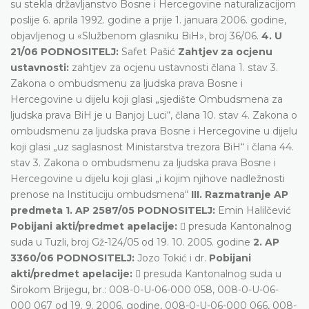
su stekla državljanstvo Bosne i Hercegovine naturalizacijom
poslije 6. aprila 1992. godine a prije 1. januara 2006. godine,
objavljenog u «Službenom glasniku BiH», broj 36/06.
4. U
21/06 PODNOSITELJ:
Safet Pašić
Zahtjev za ocjenu
ustavnosti:
zahtjev za ocjenu ustavnosti člana 1. stav 3.
Zakona o ombudsmenu za ljudska prava Bosne i
Hercegovine u dijelu koji glasi „sjedište Ombudsmena za
ljudska prava BiH je u Banjoj Luci“, člana 10. stav 4. Zakona o
ombudsmenu za ljudska prava Bosne i Hercegovine u dijelu
koji glasi „uz saglasnost Ministarstva trezora BiH“ i člana 44.
stav 3. Zakona o ombudsmenu za ljudska prava Bosne i
Hercegovine u dijelu koji glasi „i kojim njihove nadležnosti
prenose na Instituciju ombudsmena“
III. Razmatranje AP
predmeta
1. AP 2587/05 PODNOSITELJ:
Emin Halilčević
Pobijani akti/predmet apelacije:
 presuda Kantonalnog
suda u Tuzli, broj Gž-124/05 od 19. 10. 2005. godine
2. AP
3360/06 PODNOSITELJ:
Jozo Tokić i dr.
Pobijani
akti/predmet apelacije:
 presuda Kantonalnog suda u
Širokom Brijegu, br.: 008-0-U-06-000 058, 008-0-U-06-
000 067 od 19. 9. 2006. godine, 008-0-U-06-000 066, 008-