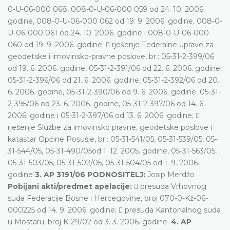
0-U-06-000 068, 008-0-U-06-000 059 od 24. 10. 2006.
godine, 008-0-U-06-000 062 od 19. 9. 2006. godine, 008-0-
U-06-000 061 od 24. 10. 2006. godine i 008-0-U-06-000
060 od 19. 9. 2006. godine;  rješenje Federalne uprave za
geodetske i imovinsko-pravne poslove, br.: 05-31-2-399/06
od 19. 6. 2006. godine, 05-31-2-391/06 od 22. 6. 2006. godine,
05-31-2-396/06 od 21. 6. 2006. godine, 05-31-2-392/06 od 20.
6. 2006. godine, 05-31-2-390/06 od 9. 6. 2006. godine, 05-31-
2-395/06 od 23. 6. 2006. godine, 05-31-2-397/06 od 14. 6.
2006. godine i 05-31-2-397/06 od 13. 6. 2006. godine; 
rješenje Službe za imovinsko pravne, geodetske poslove i
katastar Općine Posušje, br.: 05-31-541/05, 05-31-539/05, 05-
31-544/05, 05-31-490/05od 1. 12. 2005. godine, 05-31-563/05,
05-31-503/05, 05-31-502/05, 05-31-504/05 od 1. 9. 2006.
godine
3. AP 3191/06 PODNOSITELJ:
Josip Merdžo
Pobijani akti/predmet apelacije:
 presuda Vrhovnog
suda Federacije Bosne i Hercegovine, broj 070-0-Kž-06-
000225 od 14. 9. 2006. godine;  presuda Kantonalnog suda
u Mostaru, broj K-29/02 od 3. 3. 2006. godine.
4. AP