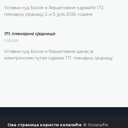
Уставни суд Босне и Херцеговине одржаће 172.
пленарну сједницу 2. и 3. јула 2026. године
171. пленарна сједницa
11.06.2026.
Уставни суд Босне и Херцеговине данас је
електронским путем одржао 171. пленарну сједницу
Уставни суд Босне и Херцеговине
Ова страница користи колачиће
🍪 Колачиће