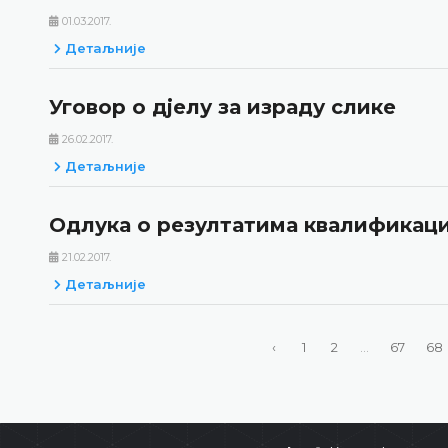
01.03.2017.
Детаљније
Уговор о дјелу за израду слике
26.02.2017.
Детаљније
Одлука о резултатима квалификаци
21.02.2017.
Детаљније
‹
1
2
...
67
68