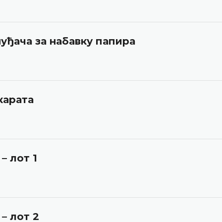
уђача за набавку папира
карата
– лот 1
– лот 2