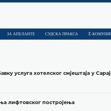
ЗА АПЕЛАНТЕ
СУДСКА ПРАКСА
E-КОМУНИ
авку услуга хотелског смјештаја у Сарај
ања лифтовског постројења