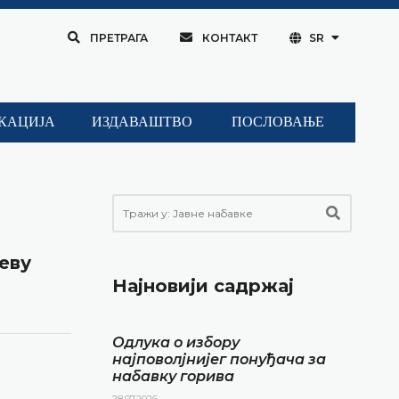
ПРЕТРАГА
КОНТАКТ
SR
КАЦИЈА
ИЗДАВАШТВО
ПОСЛОВАЊЕ
еву
Најновији садржај
Одлука о избору
најповолјнијег понуђача за
набавку горива
28.07.2026.