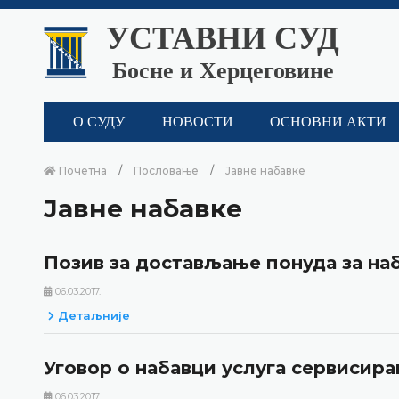
УСТАВНИ СУД
Босне и Херцеговине
О СУДУ
НОВОСТИ
ОСНОВНИ АКТИ
Почетна
Пословање
Јавне набавке
Јавне набавке
Позив за достављање понуда за наб
06.03.2017.
Детаљније
Уговор о набавци услуга сервисир
06.03.2017.