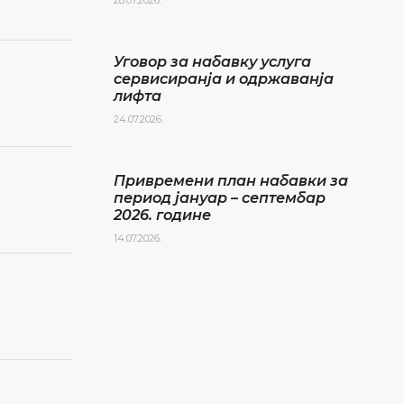
Уговор за набавку услуга
сервисиранја и одржаванја
лифта
24.07.2026.
Привремени план набавки за
период јануар – септембар
2026. године
14.07.2026.