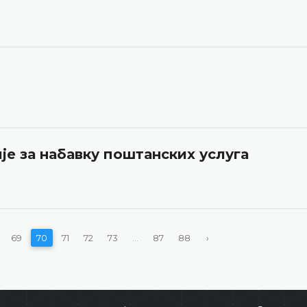
је за набавку поштанских услуга
69
70
71
72
73
...
87
88
›