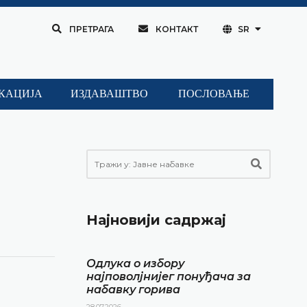
ПРЕТРАГА
КОНТАКТ
SR
КАЦИЈА
ИЗДАВАШТВО
ПОСЛОВАЊЕ
Најновији садржај
Одлука о избору
најповолјнијег понуђача за
набавку горива
28.07.2026.