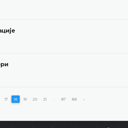
ације
ери
17
18
19
20
21
...
87
88
›