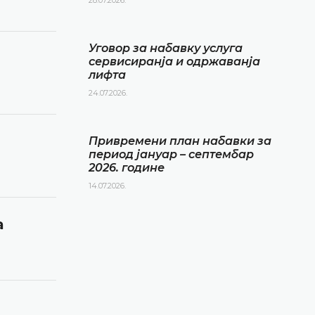
Уговор за набавку услуга
сервисиранја и одржаванја
лифта
24.07.2026.
Привремени план набавки за
период јануар – септембар
2026. године
14.07.2026.
а