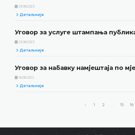
29.08.2023.
Детаљније
Уговор за услуге штампања публик
25.08.2023.
Детаљније
Уговор за набавку намјештаја по мј
16.08.2023.
Детаљније
‹
1
2
...
15
16