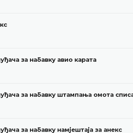
екс
уђача за набавку авио карата
нуђача за набавку штампања омота спис
уђача за набавку намјештаја за анекс