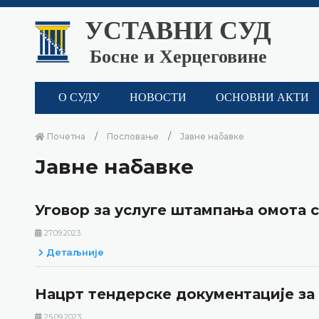
УСТАВНИ СУД
Босне и Херцеговине
О СУДУ
НОВОСТИ
ОСНОВНИ АКТИ
Почетна
Пословање
Јавне набавке
Јавне набавке
Уговор за услуге штампања омота с
27.09.2023.
Детаљније
Нацрт тендерске документације за
25.09.2023.