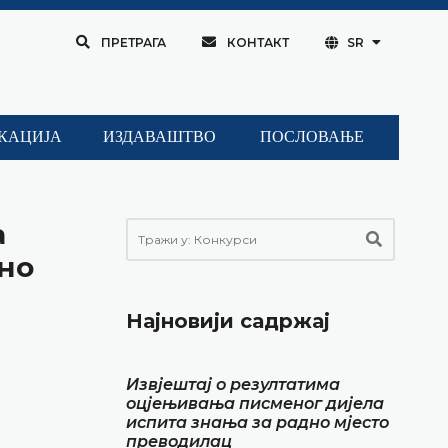
ПРЕТРАГА
КОНТАКТ
SR
КАЦИЈА
ИЗДАВАШТВО
ПОСЛОВАЊЕ
а
ано
Најновији садржај
Извјештај о резултатима
оцјењивања писменог дијела
испита знања за радно мјесто
преводилац