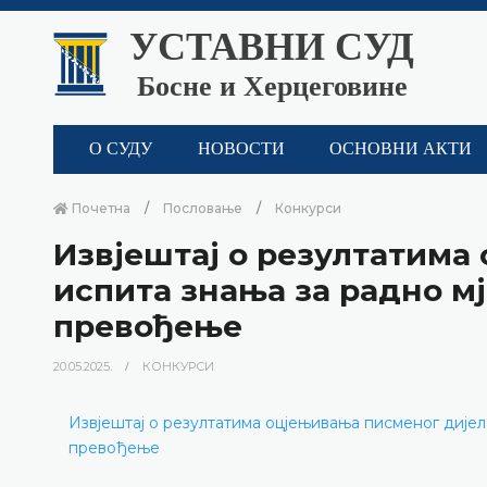
УСТАВНИ СУД
Босне и Херцеговине
О СУДУ
НОВОСТИ
ОСНОВНИ АКТИ
Почетна
Пословање
Конкурси
Извјештај о резултатима
испита знања за радно м
превођење
20.05.2025.
КОНКУРСИ
Извјештај о резултатима оцјењивања писменог дијел
превођење