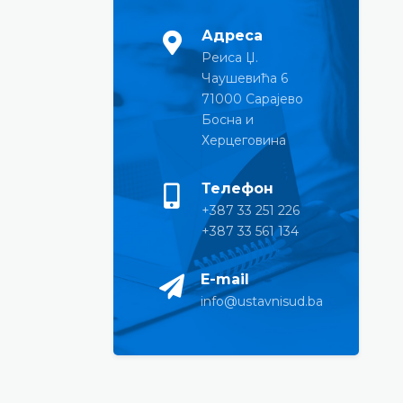
Адреса
Реиса Џ.
Чаушевића 6
71000 Сарајево
Босна и
Херцеговина
Телефон
+387 33 251 226
+387 33 561 134
E-mail
info@ustavnisud.ba