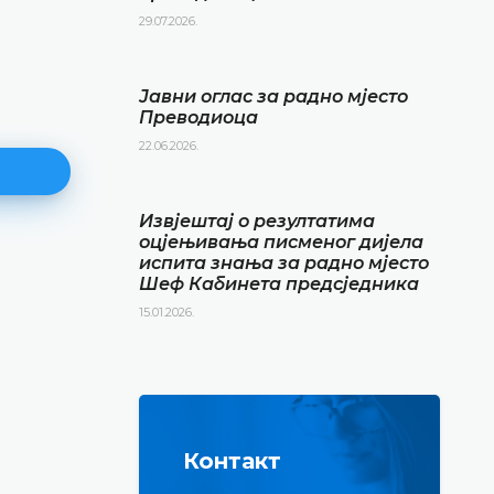
29.07.2026.
Јавни оглас за радно мјесто
Преводиоца
22.06.2026.
Извјештај о резултатима
оцјењивања писменог дијела
испита знања за радно мјесто
Извјештај о резултатима
Шеф Кабинета предсједника
оцјењивања писменог дијела
15.01.2026.
испита знања за радно мјест
Кабинета предсједника
15.01.2026.
ДЕТАЉНИЈЕ
Контакт