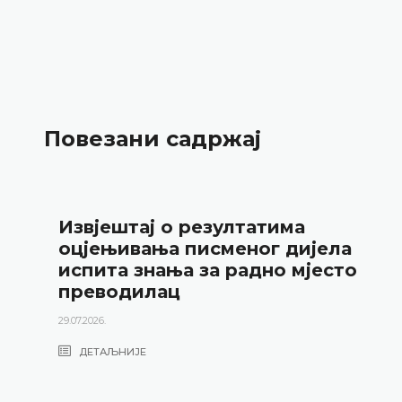
Повезани садржај
Извјештај о резултатима
оцјењивања писменог дијела
испита знања за радно мјесто
преводилац
29.07.2026.
ДЕТАЉНИЈЕ