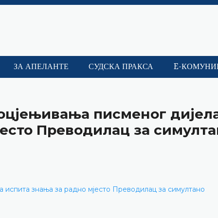
ЗА АПЕЛАНТЕ
СУДСКА ПРАКСА
E-КОМУНИ
 оцјењивања писменог дијел
јесто Преводилац за симулт
а испита знања за радно мјесто Преводилац за симултано