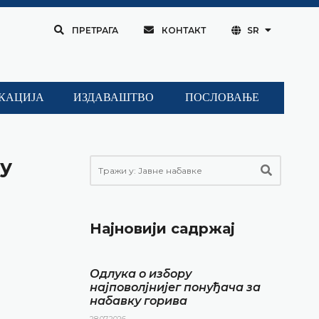
ПРЕТРАГА
КОНТАКТ
SR
КАЦИЈА
ИЗДАВАШТВО
ПОСЛОВАЊЕ
ну
Најновији садржај
Одлука о избору
најповолјнијег понуђача за
набавку горива
28.07.2026.