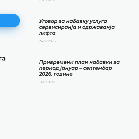
Уговор за набавку услуга
сервисиранја и одржаванја
лифта
24.07.2026.
Привремени план набавки за
та
период јануар – септембар 20
Привремени план набавки за
године
период јануар – септембар
2026. године
14.07.2026.
14.07.2026.
ДЕТАЉНИЈЕ