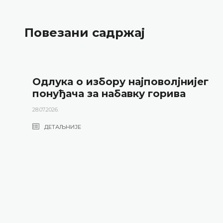
Повезани садржај
Одлука о избору најповолјнијег
понуђача за набавку горива
28.07.2026.
ДЕТАЉНИЈЕ